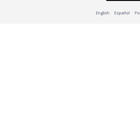
English
Español
Po