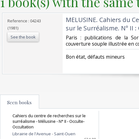
1 book(s) with the same t
‎MELUSINE. Cahiers du C
Reference : 04243
sur le Surréalisme. N° II :
(1981)
See the book
‎Paris : publications de la S
couverture souple illustrée en co
‎Bon état, défauts mineurs‎
Seen books
Cahiers du centre de recherches sur le
surréalisme - Mélusine - N° II - Occulte-
Occultation
Librairie de l'Avenue
-
Saint-Ouen