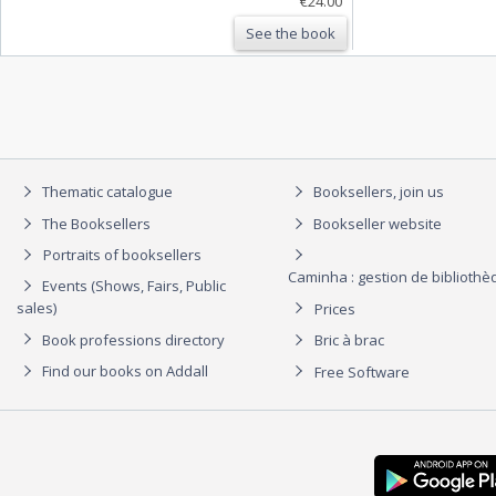
€24.00
See the book
Thematic catalogue
Booksellers, join us
The Booksellers
Bookseller website
Portraits of booksellers
Caminha : gestion de biblioth
Events (Shows, Fairs, Public
sales)
Prices
Book professions directory
Bric à brac
Find our books on Addall
Free Software