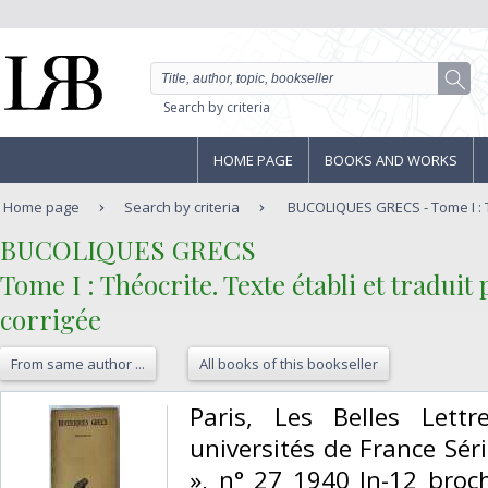
Search by criteria
HOME PAGE
BOOKS AND WORKS
Home page
Search by criteria
BUCOLIQUES GRECS - Tome I : Th
‎BUCOLIQUES GRECS‎
‎Tome I : Théocrite. Texte établi et tradui
corrigée‎
From same author ...
All books of this bookseller
‎Paris, Les Belles Lettr
universités de France Sér
», n° 27 1940 In-12 broc