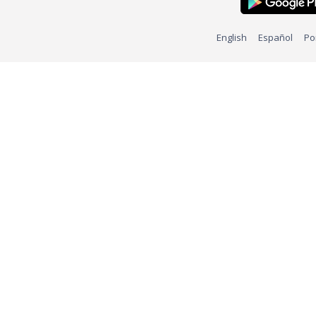
English
Español
Po