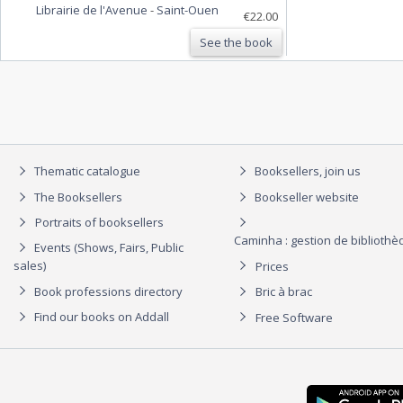
Librairie de l'Avenue
-
Saint-Ouen
€22.00
See the book
Thematic catalogue
Booksellers, join us
The Booksellers
Bookseller website
Portraits of booksellers
Caminha : gestion de biblioth
Events (Shows, Fairs, Public
sales)
Prices
Book professions directory
Bric à brac
Find our books on Addall
Free Software