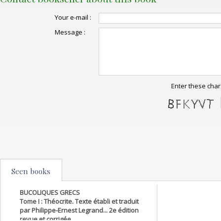
Your e-mail :
Message :
Enter these char
Seen books
BUCOLIQUES GRECS
Tome I : Théocrite. Texte établi et traduit
par Philippe-Ernest Legrand... 2e édition
revue et corrigée