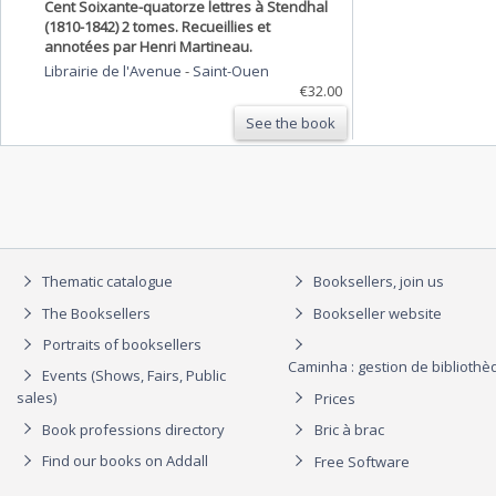
Cent Soixante-quatorze lettres à Stendhal
(1810-1842) 2 tomes. Recueillies et
annotées par Henri Martineau.
Librairie de l'Avenue
-
Saint-Ouen
€32.00
See the book
Thematic catalogue
Booksellers, join us
The Booksellers
Bookseller website
Portraits of booksellers
Caminha : gestion de biblioth
Events (Shows, Fairs, Public
sales)
Prices
Book professions directory
Bric à brac
Find our books on Addall
Free Software