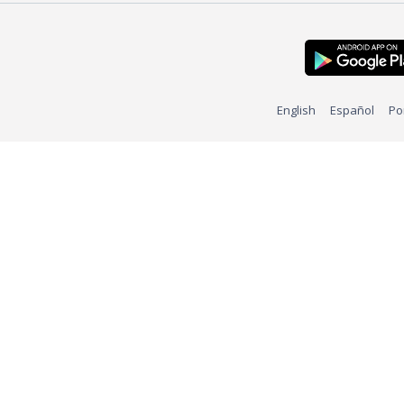
English
Español
Po