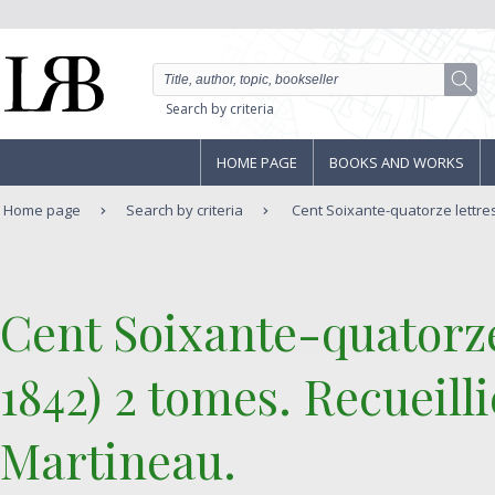
Search by criteria
HOME PAGE
BOOKS AND WORKS
Home page
Search by criteria
Cent Soixante-quatorze lettres
‎Cent Soixante-quatorze
1842) 2 tomes. Recueill
Martineau.‎