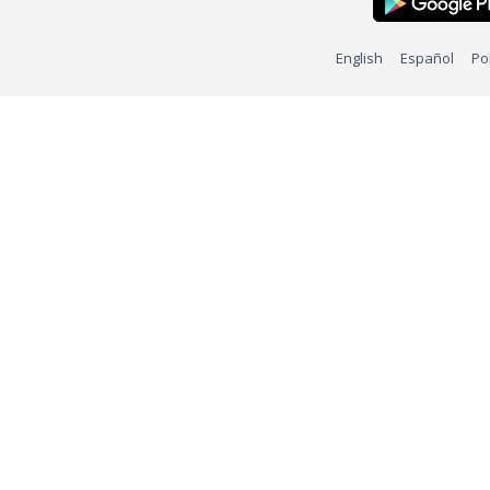
English
Español
Po