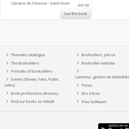
Librairie de l'Avenue
-
Saint-Ouen
€47.00
See the book
Thematic catalogue
Booksellers, join us
The Booksellers
Bookseller website
Portraits of booksellers
Caminha : gestion de biblioth
Events (Shows, Fairs, Public
sales)
Prices
Book professions directory
Bric à brac
Find our books on Addall
Free Software