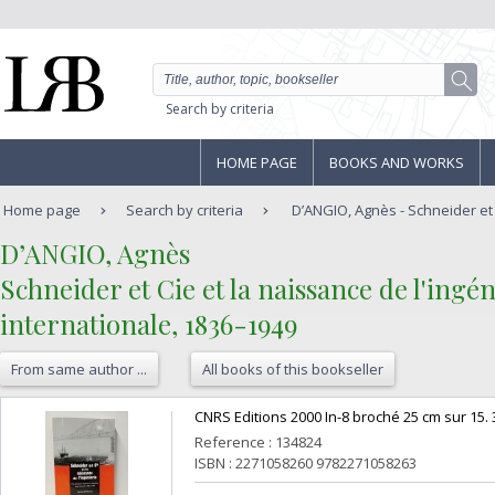
Search by criteria
HOME PAGE
BOOKS AND WORKS
Home page
Search by criteria
D’ANGIO, Agnès - Schneider et C
‎D’ANGIO, Agnès‎
‎Schneider et Cie et la naissance de l'ingé
internationale, 1836-1949‎
From same author ...
All books of this bookseller
‎CNRS Editions 2000 In-8 broché 25 cm sur 15. 
Reference : 134824
ISBN : 2271058260 9782271058263