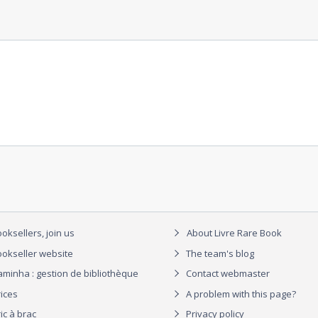
oksellers, join us
About Livre Rare Book
okseller website
The team's blog
aminha : gestion de bibliothèque
Contact webmaster
rices
A problem with this page?
ic à brac
Privacy policy