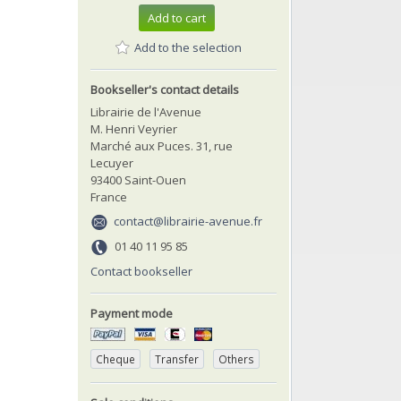
Add to cart
Add to the selection
Bookseller's contact details
Librairie de l'Avenue
M. Henri Veyrier
Marché aux Puces. 31, rue
Lecuyer
93400 Saint-Ouen
France
contact@librairie-avenue.fr
01 40 11 95 85
Contact bookseller
Payment mode
Cheque
Transfer
Others