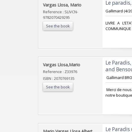
‎Le paradis,
‎Vargas Llosa, Mario‎
‎Gallimard (4/20
Reference : SLIVCN-
9782070429295
‎LIVRE A L’E
See the book
COMMUNIQUE A
‎Le Paradis
‎Vargas Llosa,Mario ‎
and Bensou
Reference : Z33976
‎ Gallimard BR
ISBN : 2070769135
See the book
‎ Merci de nou
notre boutique
‎Le Paradis
‎Mario Vargas Llosa Albert