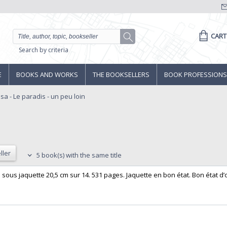
CART
Search by criteria
E
BOOKS AND WORKS
THE BOOKSELLERS
BOOK PROFESSIONS
sa - Le paradis - un peu loin
ller
5 book(s) with the same title
é sous jaquette 20,5 cm sur 14. 531 pages. Jaquette en bon état. Bon état d’o