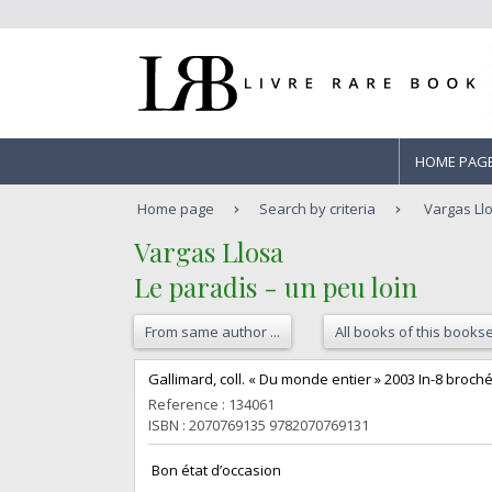
HOME PAG
Home page
Search by criteria
Vargas Llo
‎Vargas Llosa‎
‎Le paradis - un peu loin‎
From same author ...
All books of this bookse
‎Gallimard, coll. « Du monde entier » 2003 In-8 broch
Reference : 134061
ISBN : 2070769135 9782070769131
‎ Bon état d’occasion ‎