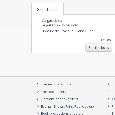
Seen books
Vargas Llosa
Le paradis - un peu loin
Librairie de l'Avenue
-
Saint-Ouen
€15.00
See the book
Thematic catalogue
Bo
The Booksellers
Bo
Portraits of booksellers
C
Events (Shows, Fairs, Public sales)
P
Book professions directory
Br