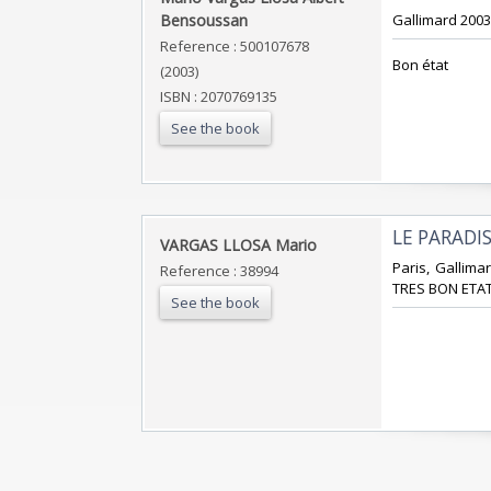
Bensoussan‎
‎Gallimard 2003
Reference : 500107678
‎Bon état‎
(2003)
ISBN : 2070769135
See the book
‎LE PARADI
‎VARGAS LLOSA Mario‎
‎Paris, Gallima
Reference : 38994
TRES BON ETAT
See the book