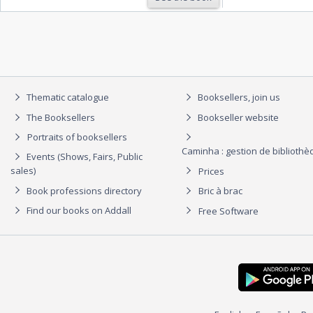
Thematic catalogue
Booksellers, join us
The Booksellers
Bookseller website
Portraits of booksellers
Caminha : gestion de biblioth
Events (Shows, Fairs, Public
sales)
Prices
Book professions directory
Bric à brac
Find our books on Addall
Free Software