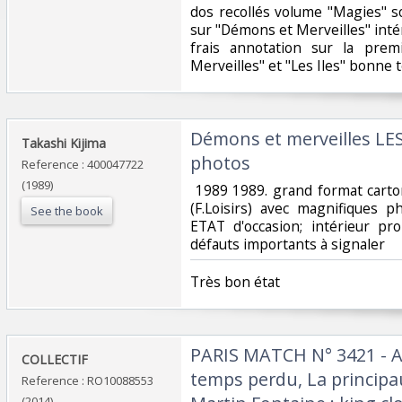
‎dos recollés volume "Magies" 
sur "Démons et Merveilles" int
frais annotation sur la pre
Merveilles" et "Les Iles" bonne 
‎Démons et merveilles L
‎Takashi Kijima‎
photos‎
Reference : 400047722
(1989)
‎ 1989 1989. grand format cart
(F.Loisirs) avec magnifiques
See the book
ETAT d'occasion; intérieur pr
défauts importants à signaler‎
‎Très bon état‎
‎PARIS MATCH N° 3421 - A
‎COLLECTIF‎
temps perdu, La principa
Reference : RO10088553
(2014)