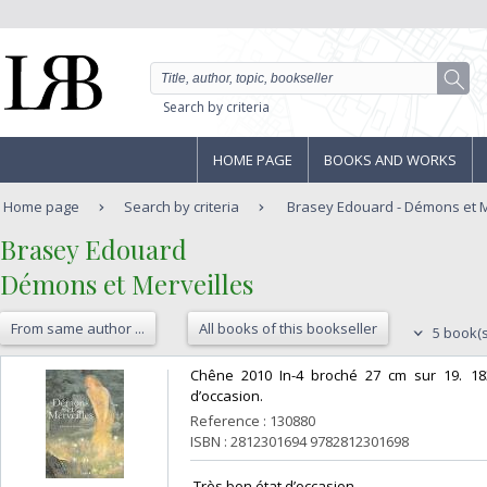
Search by criteria
HOME PAGE
BOOKS AND WORKS
Home page
Search by criteria
Brasey Edouard - Démons et M
‎Brasey Edouard‎
‎Démons et Merveilles‎
From same author ...
All books of this bookseller
5 book(s
‎Chêne 2010 In-4 broché 27 cm sur 19. 18
d’occasion.‎
Reference : 130880
ISBN : 2812301694 9782812301698
‎ Très bon état d’occasion ‎