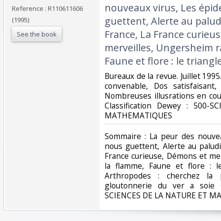
nouveaux virus, Les épi
Reference : R110611606
guettent, Alerte au palu
(1995)
France, La France curieu
See the book
merveilles, Ungersheim r
Faune et flore : le triangl
‎Bureaux de la revue. Juillet 1995
convenable, Dos satisfaisant,
Nombreuses illusrations en coule
Classification Dewey : 500
MATHEMATIQUES‎
‎Sommaire : La peur des nouve
nous guettent, Alerte au palud
France curieuse, Démons et me
la flamme, Faune et flore : l
Arthropodes : cherchez la p
gloutonnerie du ver a soie C
SCIENCES DE LA NATURE ET M