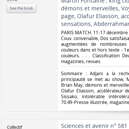
Martin Fontaine : king cl
démons et merveilles, Vo
See the book
page, Olafur Eliasson, ac
sensations, Abderrahman
‎PARIS MATCH. 11-17 décembre 2
Couv. convenable, Dos satisfaisa
augmentées de nombreuses p
couleurs dans et hors texte - 1e
couleurs. . . . Classification D
magazines, revues‎
‎Sommaire : Adjani a la rec
principauté se met au show, M
Brian May, démons et merveille
Olafur Eliasson, accélérateur
Sissako, intolérable intérolé
70.49-Presse illustrée, magazine
‎Sciences et avenir n° 581
‎Collectif‎