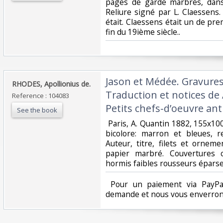
pages de garde marbrés, dans
Reliure signé par L. Claessens.
était. Claessens était un de prem
fin du 19ième siècle..‎
‎Jason et Médée. Gravure
‎RHODES, Apollionius de.‎
Traduction et notices de 
Reference : 104083
Petits chefs-d’oeuvre anti
See the book
‎ Paris, A. Quantin 1882, 155x
bicolore: marron et bleues, r
Auteur, titre, filets et ornem
papier marbré. Couvertures c
hormis faibles rousseurs éparses
‎ Pour un paiement via PayPal
demande et nous vous enverrons