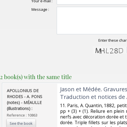
Your e-mail :
Message :
Enter these char
2 book(s) with the same title
‎Jason et Médée. Gravure
‎APOLLONIUS DE
Traduction et notices de 
RHODES - A. PONS
(notes) - MÉAULLE
‎11. Paris, A. Quantin, 1882, petit
(illustrations) :‎
pp + (3) + (1). Reliure en plei
Reference : 10863
nerfs avec décoration dorée et 
dorée. Triple fillets sur les plat
See the book