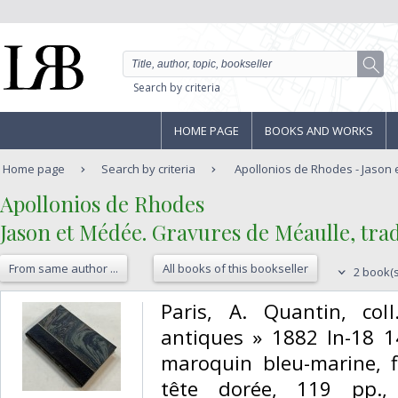
Search by criteria
HOME PAGE
BOOKS AND WORKS
Home page
Search by criteria
Apollonios de Rhodes - Jason 
‎Apollonios de Rhodes ‎
‎Jason et Médée. Gravures de Méaulle, trad
From same author ...
All books of this bookseller
2 book(s
‎Paris, A. Quantin, col
antiques » 1882 In-18 1
maroquin bleu-marine, fi
tête dorée, 119 pp., 