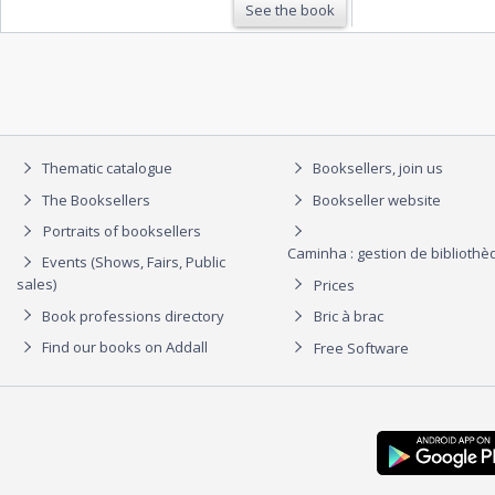
See the book
Thematic catalogue
Booksellers, join us
The Booksellers
Bookseller website
Portraits of booksellers
Caminha : gestion de biblioth
Events (Shows, Fairs, Public
sales)
Prices
Book professions directory
Bric à brac
Find our books on Addall
Free Software