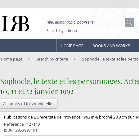
Search by criteria
HOME PAGE
BOOKS AND WORKS
Home page
Search by criteria
Sophocle, le texte et les perso
‎Sophocle, le texte et les personnages. Ac
10, 11 et 12 janvier 1992‎
All books of this bookseller
‎Publications de L'Université de Provence 1993 In-8 broché 20,8 cm sur 14
Reference : 127140
ISBN : 2853993191