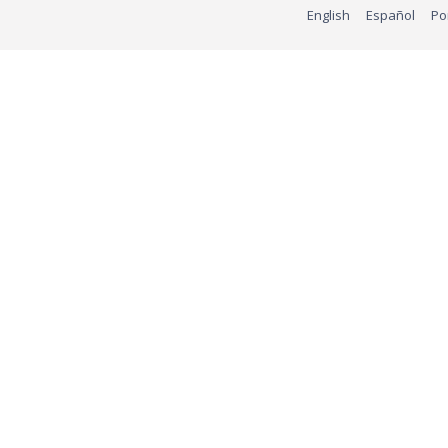
English
Español
Po