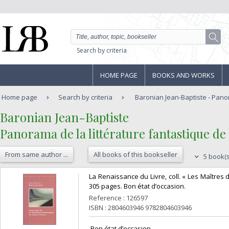
Search by criteria
HOME PAGE
BOOKS AND WORKS
Home page
Search by criteria
Baronian Jean-Baptiste - Panora
‎Baronian Jean-Baptiste‎
‎Panorama de la littérature fantastique de
From same author ...
All books of this bookseller
5 book(s
‎La Renaissance du Livre, coll. « Les Maîtres 
305 pages. Bon état d’occasion.‎
Reference : 126597
ISBN : 2804603946 9782804603946
‎ Bon état d’occasion ‎