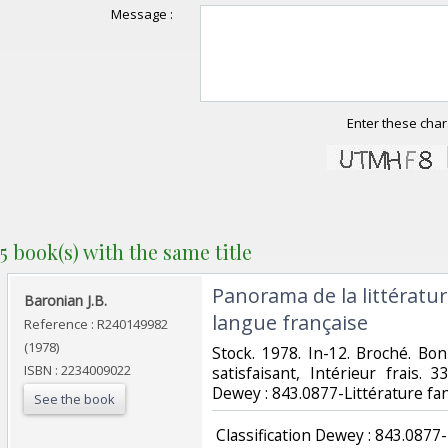
Message :
Enter these char
5 book(s) with the same title
‎Panorama de la littératu
‎Baronian J.B.‎
langue française‎
Reference : R240149982
(1978)
‎Stock. 1978. In-12. Broché. Bo
ISBN : 2234009022
satisfaisant, Intérieur frais. 33
Dewey : 843.0877-Littérature fan
See the book
‎ Classification Dewey : 843.0877-