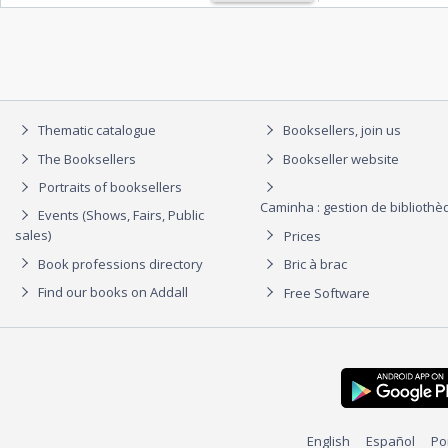
Thematic catalogue
Booksellers, join us
The Booksellers
Bookseller website
Portraits of booksellers
Caminha : gestion de biblioth
Events (Shows, Fairs, Public
sales)
Prices
Book professions directory
Bric à brac
Find our books on Addall
Free Software
English
Español
Po