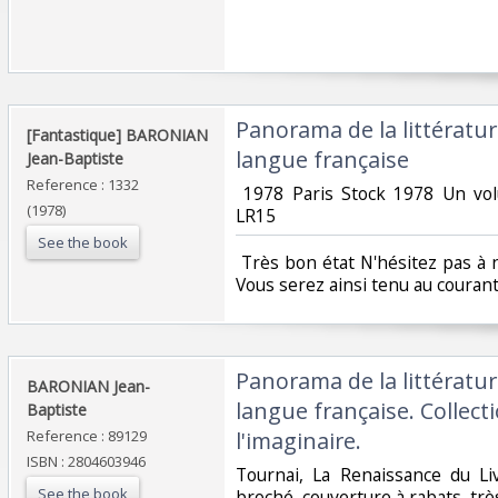
‎Panorama de la littératu
‎[Fantastique] BARONIAN
langue française ‎
Jean-Baptiste‎
Reference : 1332
‎ 1978 Paris Stock 1978 Un v
(1978)
LR15‎
See the book
‎ Très bon état N'hésitez pas à
Vous serez ainsi tenu au courant
‎Panorama de la littératu
‎BARONIAN Jean-
langue française. Collect
Baptiste‎
Reference : 89129
l'imaginaire.‎
ISBN : 2804603946
‎Tournai, La Renaissance du Li
See the book
broché, couverture à rabats, très