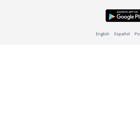
English
Español
Po