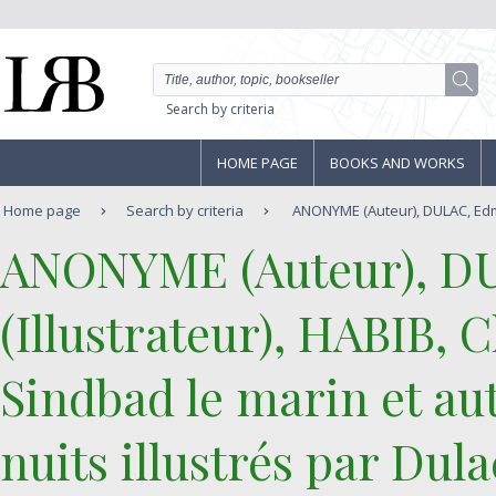
Search by criteria
HOME PAGE
BOOKS AND WORKS
Home page
Search by criteria
ANONYME (Auteur), DULAC, Edmun
‎ANONYME (Auteur), 
(Illustrateur), HABIB, C
‎Sindbad le marin et au
nuits illustrés par Dulac