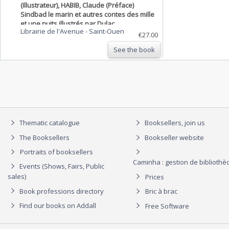
(Illustrateur), HABIB, Claude (Préface)
Sindbad le marin et autres contes des mille
et une nuits illustrés par Dulac
Librairie de l'Avenue
-
Saint-Ouen
€27.00
See the book
Thematic catalogue
Booksellers, join us
The Booksellers
Bookseller website
Portraits of booksellers
Caminha : gestion de biblioth
Events (Shows, Fairs, Public
sales)
Prices
Book professions directory
Bric à brac
Find our books on Addall
Free Software