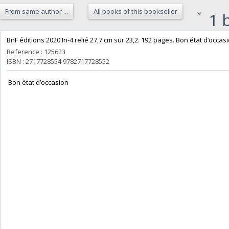
From same author ...
All books of this bookseller
1 b
‎BnF éditions 2020 In-4 relié 27,7 cm sur 23,2. 192 pages. Bon état d’occasi
Reference : 125623
ISBN : 2717728554 9782717728552
‎ Bon état d’occasion ‎