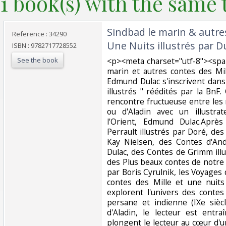
1 book(s) with the same t
‎Sindbad le marin & autre
Reference : 34290
Une Nuits illustrés par Du
ISBN : 9782717728552
See the book
‎<p><meta charset="utf-8"><sp
marin et autres contes des Mil
Edmund Dulac s'inscrivent dans 
illustrés " réédités par la Bn
rencontre fructueuse entre les
ou d'Aladin avec un illustrat
l'Orient, Edmund Dulac.Aprè
Perrault illustrés par Doré, de
Kay Nielsen, des Contes d'An
Dulac, des Contes de Grimm ill
des Plus beaux contes de notre
par Boris Cyrulnik, les Voyages
contes des Mille et une nuits
explorent l'univers des contes
persane et indienne (IXe sièc
d'Aladin, le lecteur est entr
plongent le lecteur au cœur d'u