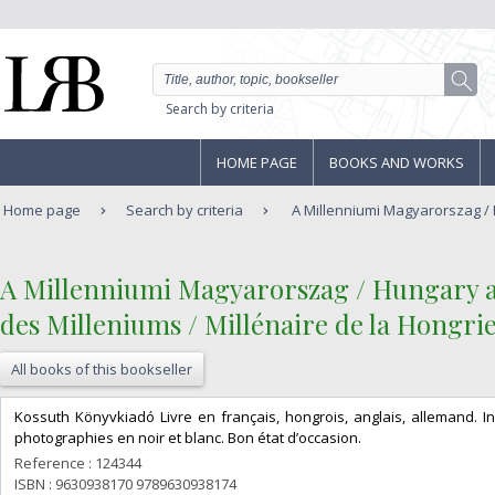
Search by criteria
HOME PAGE
BOOKS AND WORKS
Home page
Search by criteria
A Millenniumi Magyarorszag / H
‎A Millenniumi Magyarorszag / Hungary at
des Milleniums / Millénaire de la Hongrie
All books of this bookseller
‎Kossuth Könyvkiadó Livre en français, hongrois, anglais, allemand. 
photographies en noir et blanc. Bon état d’occasion.‎
Reference : 124344
ISBN : 9630938170 9789630938174