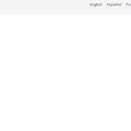
English
Español
Po