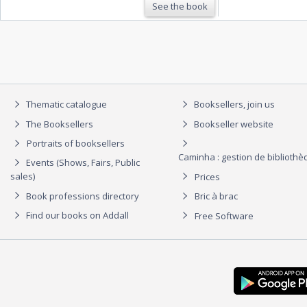
See the book
Thematic catalogue
Booksellers, join us
The Booksellers
Bookseller website
Portraits of booksellers
Caminha : gestion de biblioth
Events (Shows, Fairs, Public
sales)
Prices
Book professions directory
Bric à brac
Find our books on Addall
Free Software