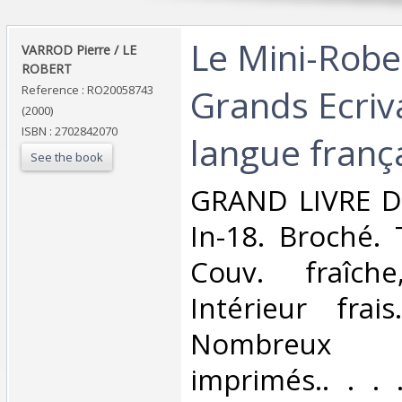
‎Le Mini-Robe
‎VARROD Pierre / LE
ROBERT‎
Grands Ecriv
Reference : RO20058743
(2000)
ISBN : 2702842070
langue frança
See the book
‎GRAND LIVRE D
In-18. Broché. 
Couv. fraîch
Intérieur frai
Nombreux a
imprimés.. . . .