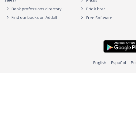
sales)
Prices
Book professions directory
Bric à brac
Find our books on Addall
Free Software
English
Español
Po