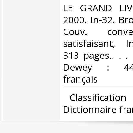
‎LE GRAND LI
2000. In-32. Br
Couv. conve
satisfaisant, I
313 pages.. . . 
Dewey : 443-
français‎
‎ Classificatio
Dictionnaire fra