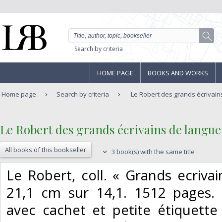
Search by criteria
HOME PAGE
BOOKS AND WORKS
Home page
Search by criteria
Le Robert des grands écrivain
‎Le Robert des grands écrivains de langue 
All books of this bookseller
3 book(s) with the same title
‎Le Robert, coll. « Grands ecriva
21,1 cm sur 14,1. 1512 pages. 
avec cachet et petite étiquette