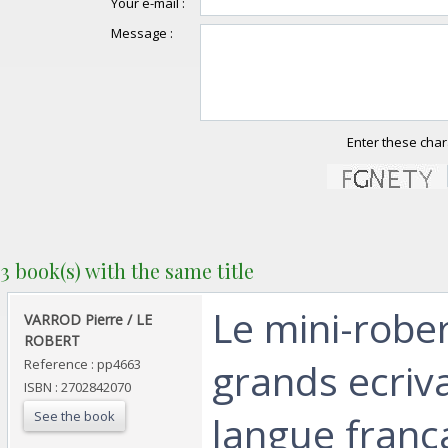
Your e-mail :
Message :
Enter these char
3 book(s) with the same title
‎Le mini-robe
‎VARROD Pierre / LE
ROBERT ‎
grands ecriv
Reference : pp4663
ISBN : 2702842070
See the book
langue franç