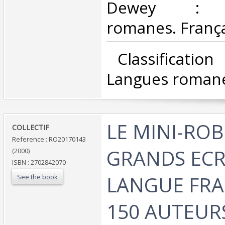
Dewey : 4
romanes. França
‎ Classificatio
Langues romanes
‎LE MINI-RO
‎COLLECTIF‎
Reference : RO20170143
GRANDS ECR
(2000)
ISBN : 2702842070
LANGUE FRA
See the book
150 AUTEURS