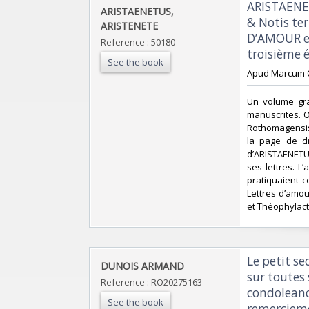
‎ARISTAENE
‎ARISTAENETUS,
& Notis te
ARISTENETE‎
D’AMOUR en 
Reference : 50180
troisième é
See the book
‎Apud Marcum Or
‎Un volume gra
manuscrites. O
Rothomagensis”
la page de dr
d’ARISTAENETUS
ses lettres. L
pratiquaient c
Lettres d’amou
et Théophylact
‎Le petit s
‎DUNOIS ARMAND‎
sur toutes 
Reference : RO20275163
condoleance
See the book
remercieme