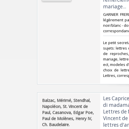
mariage...‎
‎GARNIER FRER
légèrement pa
noir/blanc - do
correspondance 
‎Le petit secr
sujets: lettre
de reproches
mariage, lettre
ect, modeles d'
choix de lettr
Lettres, corres
‎Les Capric
‎Balzac, Mérimé, Stendhal,
di madama 
Napoléon, St. Vincent de
Lettres de 
Paul, Casanova, Edgar Poe,
Vincent de 
Paul de Molènes, Henry IV,
lettres d'a
Ch. Baudelaire.‎