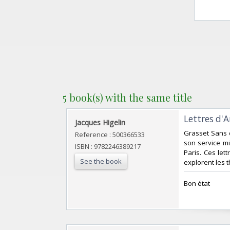
5 book(s) with the same title
‎Lettres d'
‎Jacques Higelin‎
‎Grasset Sans 
Reference : 500366533
son service m
ISBN : 9782246389217
Paris. Ces le
See the book
explorent les 
‎Bon état‎