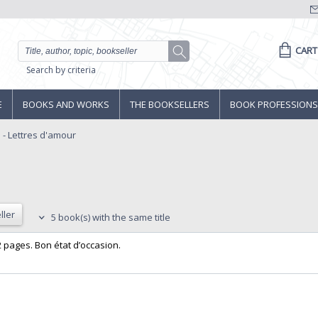
CART
Search by criteria
E
BOOKS AND WORKS
THE BOOKSELLERS
BOOK PROFESSIONS
 - Lettres d'amour
ller
5 book(s) with the same title
2 pages. Bon état d’occasion.‎