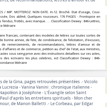
ES / IMP. MOTTEROZ. NON DATE. In-12. Broché. Etat d'usage, Couv.
ssée, Dos abîmé, Quelques rousseurs. 176 PAGES - Frontispice en
s fendus, frottés, avec manque. . . . Classification Dewey : 846-Lettres,
littéraire‎
etaire francais, contenant des modeles de lettres sur toutes sortes de
s de bonne annee, de fete, de condoleance, de felicitation, d'excuses,
, de remerciements, de recommandations, lettres d'amour et de
s d'affaires et de commerce, petition au chef de l'etat, aux ministres,
actes sous seing prive avec des instructions detaillees sur ces actes,
es des ecrivains les plus celebres, ect Classification Dewey : 846-
pondance littéraire‎
es de la Gina, pages retrouvées présentées .- Viccolo
Lucrezia - Vanina Vanini : chronique italienne -
Napoléon à Joséphine - L'Évangile selon Saint
Paul d'après les entretiens spirituels - Mon cher
mour, de Manon Balletti .- Le Corbeau, par Edgar