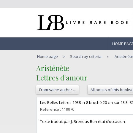
HOME PAG
Home page
Search by criteria
Aristénète
‎Aristénète ‎
‎Lettres d'amour ‎
From same author ...
All books of this bookse
‎Les Belles Lettres 1938 In-8 broché 20 cm sur 13,3. 8
Reference : 119970
‎Texte traduit par J. Brenous Bon état d’occasion ‎