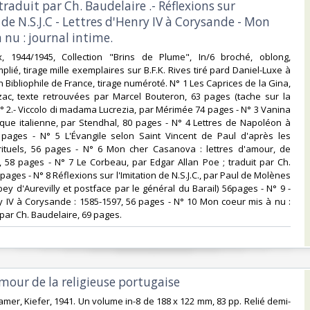
 traduit par Ch. Baudelaire .- Réflexions sur
 de N.S.J.C - Lettres d'Henry IV à Corysande - Mon
 nu : journal intime.‎
x, 1944/1945, Collection "Brins de Plume", In/6 broché, oblong,
lié, tirage mille exemplaires sur B.F.K. Rives tiré pard Daniel-Luxe à
n Bibliophile de France, tirage numéroté. N° 1 Les Caprices de la Gina,
zac, texte retrouvées par Marcel Bouteron, 63 pages (tache sur la
N° 2.- Viccolo di madama Lucrezia, par Mérimée 74 pages - N° 3 Vanina
ique italienne, par Stendhal, 80 pages - N° 4 Lettres de Napoléon à
 pages - N° 5 L'Évangile selon Saint Vincent de Paul d'après les
irituels, 56 pages - N° 6 Mon cher Casanova : lettres d'amour, de
, 58 pages - N° 7 Le Corbeau, par Edgar Allan Poe ; traduit par Ch.
pages - N° 8 Réflexions sur l'Imitation de N.S.J.C., par Paul de Molènes
bey d'Aurevilly et postface par le général du Barail) 56pages - N° 9 -
y IV à Corysande : 1585-1597, 56 pages - N° 10 Mon coeur mis à nu :
 par Ch. Baudelaire, 69 pages.‎
amour de la religieuse portugaise‎
amer, Kiefer, 1941. Un volume in-8 de 188 x 122 mm, 83 pp. Relié demi-