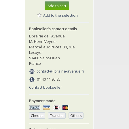
Add to cart
Add to the selection
Bookseller's contact details
Librairie de l'Avenue
M. Henri Veyrier
Marché aux Puces. 31, rue
Lecuyer
93400 Saint-Ouen
France
contact@librairie-avenue.fr
01 40 11 95 85
Contact bookseller
Payment mode
Cheque
Transfer
Others