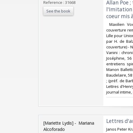
Allan Poe ;
Reference : 31668
l'Imitation
See the book
coeur mis à
‎ Maxilien Vo
couverture remp
Lille pour Unio
par H. de Bal
couverture) - 
Vanini : chron
Joséphine, 56
entretiens sp
Manon Balletti
Baudelaire, 58 
; (préf. de Bar
Lettres d'Henr
journal intime,
‎Lettres d'
‎[Mariette Lydis] - ‎ ‎Mariana
Alcoforado‎
‎Janos Peter Kr