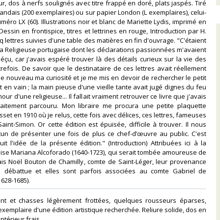
r, dos à nerfs soulignés avec titre frappé en doré, plats jaspés. Tiré
landais (200 exemplaires) ou sur papier London (L exemplaires), celui-
uméro LX (60). Illustrations noir et blanc de Mariette Lydis, imprimé en
Dessin en frontispice, titres et lettrines en rouge, Introduction par H.
q lettres suivies d'une table des matières en fin d'ouvrage. "C'étaient
 la Religieuse portugaise dont les déclarations passionnées m'avaient
éçu, car j'avais espéré trouver là des détails curieux sur la vie des
refois. De savoir que le destinataire de ces lettres avait réellement
 de nouveau ma curiosité et je me mis en devoir de rechercher le petit
t en vain ; la main pieuse d'une vieille tante avait jugé dignes du feu
mour d'une religieuse... Il fallait vraiment retrouver ce livre que j'avais
traitement parcouru. Mon libraire me procura une petite plaquette
set en 1910 où je relus, cette fois avec délices, ces lettres, fameuses
aint-Simon. Or cette édition est épuisée, difficile à trouver. Il nous
un de présenter une fois de plus ce chef-d’œuvre au public. C'est
it l'idée de la présente édition." (Introduction) Attribuées ici à la
ise Mariana Alcoforado (1640-1723), qui serait tombée amoureuse de
nçais Noël Bouton de Chamilly, comte de Saint-Léger, leur provenance
 débattue et elles sont parfois associées au comte Gabriel de
628-1685). ‎
ant et chasses légèrement frottées, quelques rousseurs éparses,
exemplaire d'une édition artistique recherchée. Reliure solide, dos en
ntérieur frais.‎