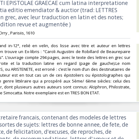
TI EPISTOLAE GRAECAE cum latina interpretatione
rtia editio emendiator & auctior (trad: LETTRES
grec, avec leur traduction en latin et des notes;
dition revue et augmentée )‎
ry , Parisiis, 1610 ‎
nd in-12°, relié en velin, dos lisse avec titre et auteur en lettres
n trouve un Ex-libris : “Caroli Augustini de Robillard de Beaurepaire
. L’ouvrage compte 294 pages, avec le texte des lettres en grec sur
oite et la traduction latine en regard (page de gauche).Le nom
, ou ARISTENETE, est erroné : c’est le nom d’un des destinataires de
’auteur est en tout cas un de ces épistoliers ou épistolographes qui
e genre littéraire qui a prospéré aux 5ème/ 6ème siècles: celui des
r, dont plusieurs autres auteurs sont connus: Alciphron, Philostrate,
e Simocatta. Notre exemplaire est en TRES BON ETAT.‎
ecretaire francais, contenant des modeles de lettres
sortes de sujets: lettres de bonne annee, de fete, de
, de felicitation, d'excuses, de reproches, de
nts, de recommandations, lettres d'amour et de