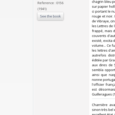
chagrin bleu pu
Reference : 0156
sur papier hol
(1941)
ci portant le n
See the book
rouge et noir. 
de Vibraye, cin
les Lettres de
frappé, mais d
couvents d'aut
existé, excita
volume... Ce fu
les lettres d'a
autrefois dis
éditée par Gras
aux dires de S
sembla opport
ainsi que naqu
nonne portuga
l'officier fra
est désormais
Guilleragues (1
‎Charnière av
sinon très bel 
excellent état, i