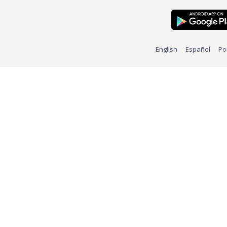
English
Español
Po