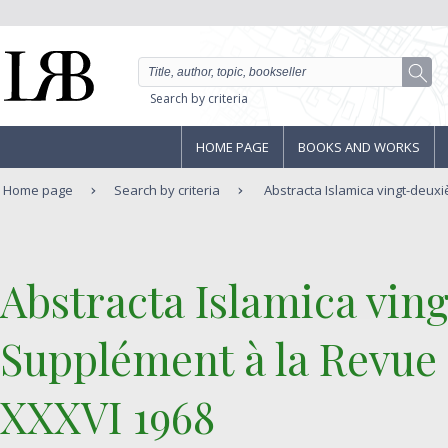
Search by criteria
HOME PAGE
BOOKS AND WORKS
Home page
Search by criteria
Abstracta Islamica vingt-deuxi
‎Abstracta Islamica vin
Supplément à la Revue 
XXXVI 1968‎