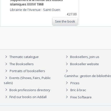
islamiques XXXVI 1968
Librairie de l'Avenue
-
Saint-Ouen
€27.00
See the book
Thematic catalogue
Booksellers, join us
The Booksellers
Bookseller website
Portraits of booksellers
Caminha : gestion de biblioth
Events (Shows, Fairs, Public
sales)
Prices
Book professions directory
Bric à brac
Find our books on Addall
Free Software