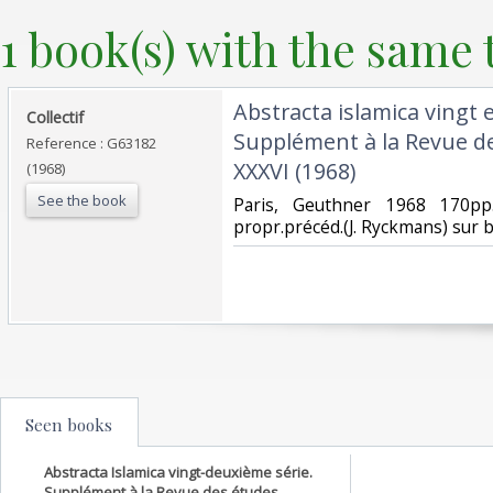
1 book(s) with the same t
‎Abstracta islamica vingt 
‎Collectif‎
Supplément à la Revue d
Reference : G63182
XXXVI (1968)‎
(1968)
See the book
‎Paris, Geuthner 1968 170pp
propr.précéd.(J. Ryckmans) sur br.
Seen books
Abstracta Islamica vingt-deuxième série.
Supplément à la Revue des études