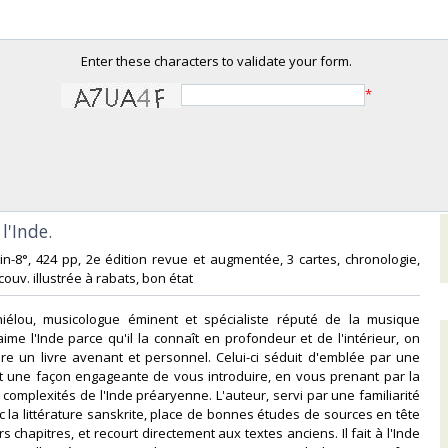
Enter these characters to validate your form.
*
l'Inde.‎
, in-8°, 424 pp, 2e édition revue et augmentée, 3 cartes, chronologie,
couv. illustrée à rabats, bon état‎
niélou, musicologue éminent et spécialiste réputé de la musique
aime l'Inde parce qu'il la connaît en profondeur et de l'intérieur, on
re un livre avenant et personnel. Celui-ci séduit d'emblée par une
et une façon engageante de vous introduire, en vous prenant par la
 complexités de l'Inde préaryenne. L'auteur, servi par une familiarité
 la littérature sanskrite, place de bonnes études de sources en tête
 chapitres, et recourt directement aux textes anciens. Il fait à l'Inde