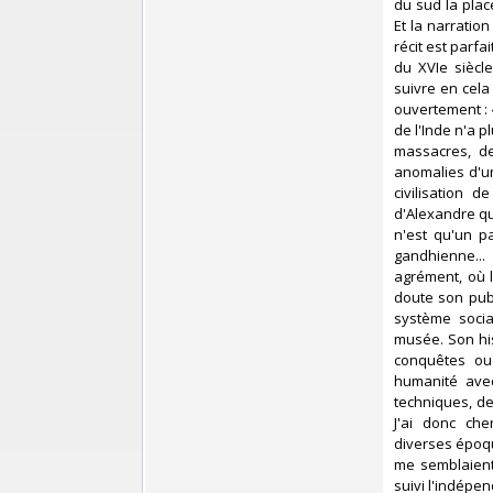
du sud la plac
Et la narratio
récit est parfa
du XVIe siècle
suivre en cela 
ouvertement : 
de l'Inde n'a 
massacres, de
anomalies d'u
civilisation 
d'Alexandre qu
n'est qu'un p
gandhienne..
agrément, où l
doute son pub
système social
musée. Son his
conquêtes ou 
humanité ave
techniques, de
J'ai donc che
diverses époqu
me semblaient 
suivi l'indépen