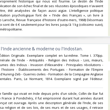
 proprement historique qui nous est fournie. Le destin de l'Inde
plication de son échec final et de ses réussites épisodiques n'avaient
être, été analysées de façon aussi aigüe. L'intelligence politique
ntuition psychologique font de « l'Inde des Français », un livre à
lo Laroche, Revue française d'histoire d'outre-mers, 1968) Désormais
oi sont de 6 € seulement pour les livres jusqu'à 1 kg (colissimo suivi),
métropolitaine.‎
e l'Inde ancienne & moderne ou l'Indostan. ‎
 Édition Originale. Exemplaire complet en lui-même. Tome I. 370pp.
nérale de l'inde - Antiquités - Religion des Indous - Lois, mœurs,
umes des Indous - Invasion d'Alexandre - Principales révolutions -
 l'histoire - Établissements des Portugais - Formation de l'Empire
d'Aureng-Zeb - Guerres civiles - Formation de la Compagnie Anglaise
entales. Paris, Le Normant, 1814. Exemplaire signé par l'éditeur.
 famille qui vivait en Inde depuis près d'un siècle, Collin de Bar fut
 France à Pondichéry, il fut emprisonné durant huit années durant
conçut cet ouvrage. Après une description générale de l'Inde, de ses
 sa religion et de ses lois, de ses murs et de ses usages, il retrace