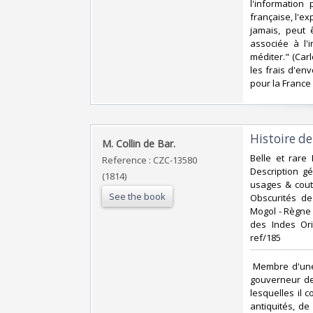
l'information
française, l'ex
jamais, peut 
associée à l'i
méditer." (Car
les frais d'env
pour la France 
‎Histoire d
‎M. Collin de Bar.‎
‎Belle et rare
Reference : CZC-13580
Description gé
(1814)
usages & cout
See the book
Obscurités de
Mogol - Règne 
des Indes Ori
ref/185‎
‎ Membre d'une
gouverneur de
lesquelles il 
antiquités, de