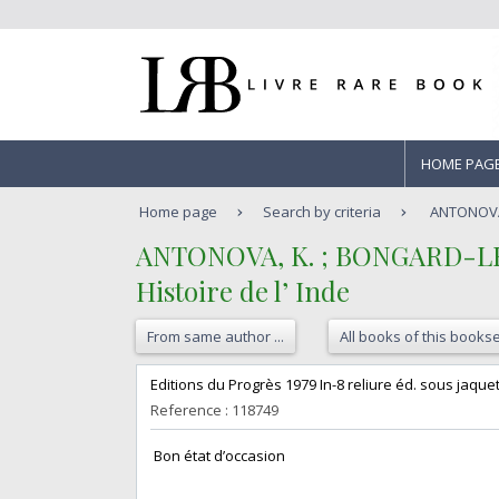
HOME PAG
Home page
Search by criteria
ANTONOVA,
‎ANTONOVA, K. ; BONGARD-LÉV
‎Histoire de l’ Inde‎
From same author ...
All books of this bookse
‎Editions du Progrès 1979 In-8 reliure éd. sous jaque
Reference : 118749
‎ Bon état d’occasion ‎