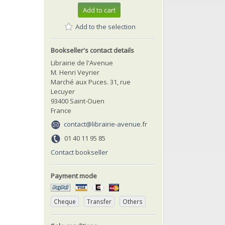
Add to cart
Add to the selection
Bookseller's contact details
Librairie de l'Avenue
M. Henri Veyrier
Marché aux Puces. 31, rue
Lecuyer
93400 Saint-Ouen
France
contact@librairie-avenue.fr
01 40 11 95 85
Contact bookseller
Payment mode
Cheque
Transfer
Others