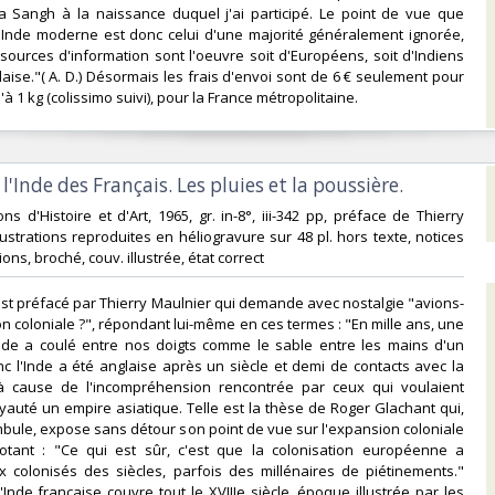
na Sangh à la naissance duquel j'ai participé. Le point de vue que
l'Inde moderne est donc celui d'une majorité généralement ignorée,
 sources d'information sont l'oeuvre soit d'Européens, soit d'Indiens
laise."( A. D.) Désormais les frais d'envoi sont de 6 € seulement pour
'à 1 kg (colissimo suivi), pour la France métropolitaine.‎
 l'Inde des Français. Les pluies et la poussière.‎
tions d'Histoire et d'Art, 1965, gr. in-8°, iii-342 pp, préface de Thierry
lustrations reproduites en héliogravure sur 48 pl. hors texte, notices
tions, broché, couv. illustrée, état correct‎
est préfacé par Thierry Maulnier qui demande avec nostalgie "avions-
on coloniale ?", répondant lui-même en ces termes : "En mille ans, une
de a coulé entre nos doigts comme le sable entre les mains d'un
nc l'Inde a été anglaise après un siècle et demi de contacts avec la
 à cause de l'incompréhension rencontrée par ceux qui voulaient
yauté un empire asiatique. Telle est la thèse de Roger Glachant qui,
ule, expose sans détour son point de vue sur l'expansion coloniale
otant : "Ce qui est sûr, c'est que la colonisation européenne a
 colonisés des siècles, parfois des millénaires de piétinements."
'Inde française couvre tout le XVIIIe siècle, époque illustrée par les