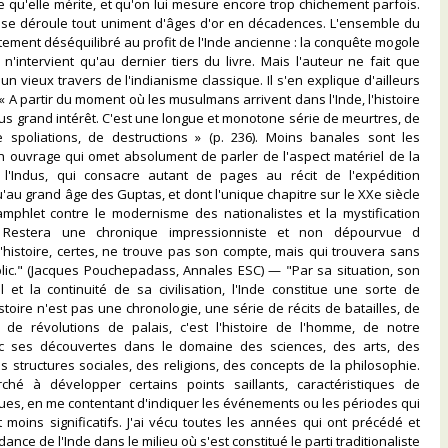
e qu'elle mérite, et qu'on lui mesure encore trop chichement parfois.
n se déroule tout uniment d'âges d'or en décadences. L'ensemble du
itement déséquilibré au profit de l'Inde ancienne : la conquête mogole
 n'intervient qu'au dernier tiers du livre. Mais l'auteur ne fait que
un vieux travers de l'indianisme classique. Il s'en explique d'ailleurs
« A partir du moment où les musulmans arrivent dans l'Inde, l'histoire
plus grand intérêt. C'est une longue et monotone série de meurtres, de
 spoliations, de destructions » (p. 236). Moins banales sont les
n ouvrage qui omet absolument de parler de l'aspect matériel de la
de l'Indus, qui consacre autant de pages au récit de l'expédition
'au grand âge des Guptas, et dont l'unique chapitre sur le XXe siècle
amphlet contre le modernisme des nationalistes et la mystification
. Restera une chronique impressionniste et non dépourvue d
'histoire, certes, ne trouve pas son compte, mais qui trouvera sans
lic." (Jacques Pouchepadass, Annales ESC) — "Par sa situation, son
 et la continuité de sa civilisation, l'Inde constitue une sorte de
toire n'est pas une chronologie, une série de récits de batailles, de
de révolutions de palais, c'est l'histoire de l'homme, de notre
c ses découvertes dans le domaine des sciences, des arts, des
s structures sociales, des religions, des concepts de la philosophie.
rché à développer certains points saillants, caractéristiques de
es, en me contentant d'indiquer les événements ou les périodes qui
moins significatifs. J'ai vécu toutes les années qui ont précédé et
dance de l'Inde dans le milieu où s'est constitué le parti traditionaliste