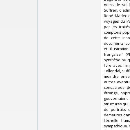
noms de solda
Suffren, d'adm
René Madec et 
voyages du Par
par les trait
comptoirs popu
de cette inso
documents ico
et illustrati
française." (
synthèse ou qu
livre avec l'i
Tollendal, Su
moindre enver
autres aventu
consacrées d
étrange, oppr
gouvernaient 
structures qui
de portraits 
demeures dans 
l'échelle hu
sympathique. M