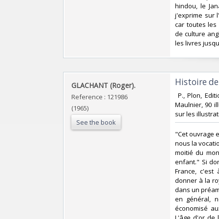
hindou, le Ja
j'exprime sur 
car toutes les
de culture ang
les livres jusqu
‎Histoire de
‎GLACHANT (Roger).‎
‎ P., Plon, Edi
Reference : 121986
Maulnier, 90 il
(1965)
sur les illustra
See the book
‎"Cet ouvrage 
nous la vocati
moitié du mon
enfant." Si do
France, c'est
donner à la ro
dans un préamb
en général, n
économisé aux
L'âge d'or de l