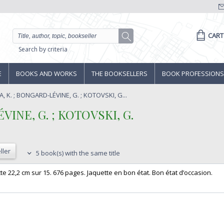
CART
Search by criteria
E
BOOKS AND WORKS
THE BOOKSELLERS
BOOK PROFESSIONS
 K. ; BONGARD-LÉVINE, G. ; KOTOVSKI, G...
INE, G. ; KOTOVSKI, G.‎
ller
5 book(s) with the same title
tte 22,2 cm sur 15. 676 pages. Jaquette en bon état. Bon état d’occasion.‎