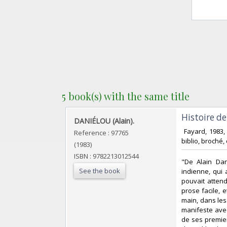
5 book(s) with the same title
‎Histoire de 
‎DANIÉLOU (Alain).‎
‎ Fayard, 1983
Reference : 97765
biblio, broché, 
(1983)
ISBN : 9782213012544
‎"De Alain Da
See the book
indienne, qui 
pouvait attend
prose facile, 
main, dans les
manifeste avec
de ses premiers