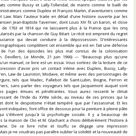
ts comme Bussy et Lally-Tollendal, de marins comme le bailli de
inistrateurs comme Dupleix et François Martin, d'aventuriers comme
Law. Mais l'auteur traite en détail d'une histoire ouverte par les
isien Jean-Baptiste Tavernier, dont Louis XIV fit un baron, et close
és de 1763 et 1814 qui ne laissaient plus à la France que les cinq
larisés par la chanson de Guy Béart. Le récit est empreint du regret
uciance qui devait conduire à la dépossession. D'intéressants
nographiques complètent cet ensemble qui est en fait une défense
on de l'un des épisodes les plus mal connus de la colonisation
Ph. Devillers, Le Monde, 21 juin 1966) — "Beaucoup plus qu'une
'un manuel, ce livre est un essai. Vous sortirez de la lecture de ce
mpression d'avoir pris un contact intime avec Dupleix, Bussy, Lally-
ffren, Law de Lauriston, Modave, et même avec des personnages de
gure, tels que Madec, Pallebot de Saint-Lubin, Boigne, Perron et
riers, sans parler des voyageurs tels que Jacquemont auquel sont
es pages émues et pénétrantes. Vous aurez ressenti le climat
essant de l'Inde du XVIIIe siècle, au niveau de ces princes qui la
et dont le despotisme n'était tempéré que par l'assassinat. Et les
 sont indiquées, font office de dessous pour la peinture à pleine pâte
qui s'élèvent jusqu'à la psychologie sociale. Il y a beaucoup de
la maison de Clio et M. Glachant a choisi délibérément l'histoire à
maine. De ce livre riche et touffu se dégage une impression
ais je ne voudrais pas paraître oublier la solidité et la nouveauté de