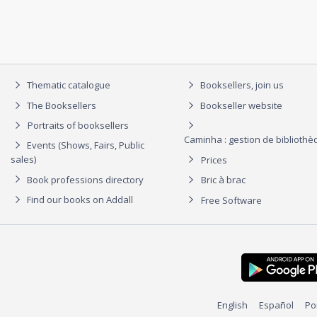
Thematic catalogue
Booksellers, join us
The Booksellers
Bookseller website
Portraits of booksellers
Caminha : gestion de biblioth
Events (Shows, Fairs, Public
sales)
Prices
Book professions directory
Bric à brac
Find our books on Addall
Free Software
English
Español
Po