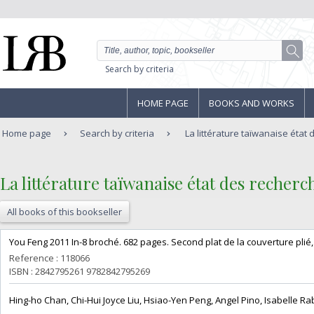
Search by criteria
HOME PAGE
BOOKS AND WORKS
Home page
Search by criteria
La littérature taïwanaise état 
‎La littérature taïwanaise état des recherch
All books of this bookseller
‎You Feng 2011 In-8 broché. 682 pages. Second plat de la couverture plié, 
Reference : 118066
ISBN : 2842795261 9782842795269
‎Hing-ho Chan, Chi-Hui Joyce Liu, Hsiao-Yen Peng, Angel Pino, Isabelle Rab