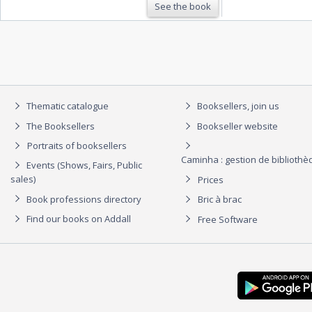
See the book
Thematic catalogue
Booksellers, join us
The Booksellers
Bookseller website
Portraits of booksellers
Caminha : gestion de biblioth
Events (Shows, Fairs, Public
sales)
Prices
Book professions directory
Bric à brac
Find our books on Addall
Free Software