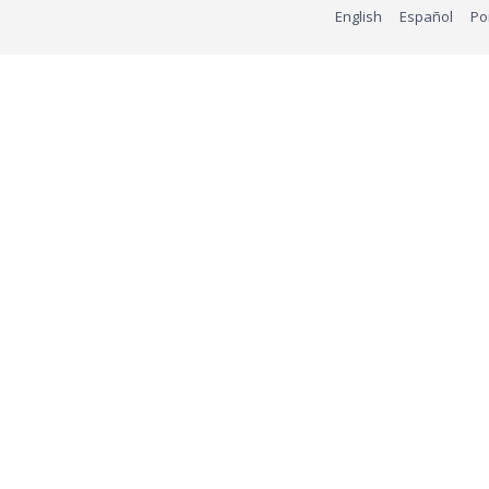
English
Español
Po