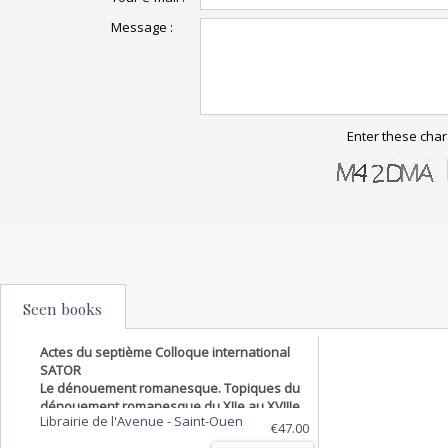
Message :
Enter these char
Seen books
Actes du septième Colloque international
SATOR
Le dénouement romanesque. Topiques du
dénouement romanesque du XIIe au XVIIIe
Librairie de l'Avenue
-
Saint-Ouen
siècle
€47.00