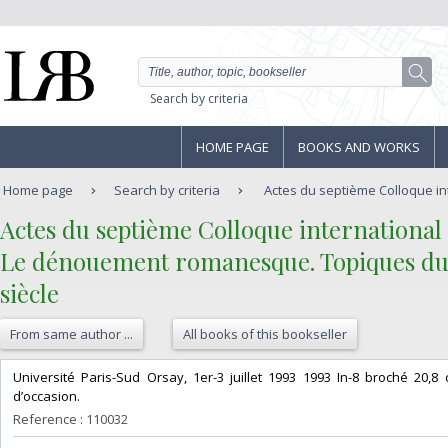
Search by criteria
HOME PAGE
BOOKS AND WORKS
Home page
Search by criteria
Actes du septième Colloque int
‎Actes du septième Colloque international
‎Le dénouement romanesque. Topiques d
siècle‎
From same author ...
All books of this bookseller
‎Université Paris-Sud Orsay, 1er-3 juillet 1993 1993 In-8 broché 20,
d’occasion.‎
Reference : 110032