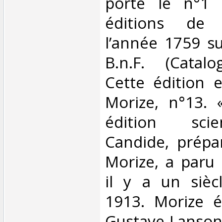
porte le n°1 
éditions de
l’année 1759 su
B.n.F. (Catalo
Cette édition e
Morize, n°13. 
édition scie
Candide, prépa
Morize, a paru
il y a un sièc
1913. Morize ét
Gustave Lanson,