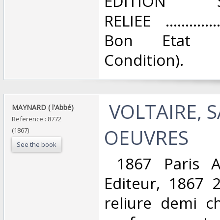
EDITION S
RELIEE ............
Bon Etat 
Condition). ‎
‎ VOLTAIRE, S
‎MAYNARD ( l'Abbé) ‎
Reference : 8772
OEUVRES ‎
(1867)
See the book
‎ 1867 Paris 
Editeur, 1867 
reliure demi c