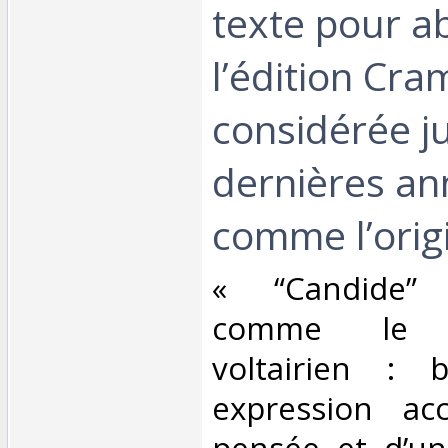
texte pour ab
l’édition Cra
considérée j
dernières an
comme l’origi
‎« “Candide”
comme le ch
voltairien : br
expression ac
pensée et d’un