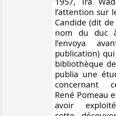
1957, Ira Wade
l’attention sur 
Candide (dit de 
nom du duc à 
l’envoya av
publication) qui
bibliothèque de 
publia une étu
concernant c
René Pomeau es
avoir exploit
cette découve