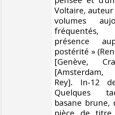
Voltaire, auteur
volumes aujo
fréquentés,
présence au
postérité » (Ren
[Genève, Cra
[Amsterdam, 
Rey]. In-12 d
Quelques ta
basane brune, d
pièce de titr