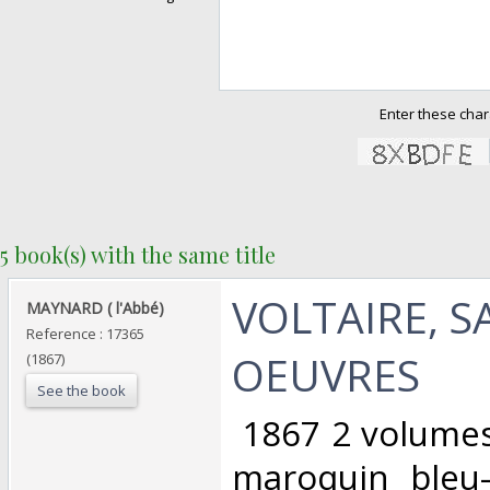
Enter these char
5 book(s) with the same title
‎VOLTAIRE, S
‎MAYNARD ( l'Abbé)‎
Reference : 17365
OEUVRES‎
(1867)
See the book
‎ 1867 2 volumes
maroquin bleu-