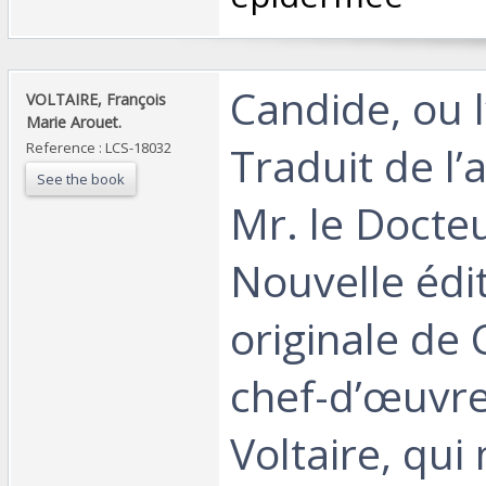
‎Candide, ou 
‎VOLTAIRE, François
Marie Arouet.‎
Traduit de l
Reference : LCS-18032
See the book
Mr. le Docte
Nouvelle édi
originale de 
chef-d’œuvr
Voltaire, qui 