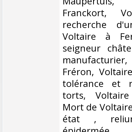
Maupertuis,
Franckort, V
recherche d'u
Voltaire à Fer
seigneur châte
manufacturier
Fréron, Voltair
tolérance et 
torts, Voltair
Mort de Voltaire...
état , reli
épidermée ‎