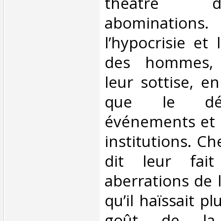
théâtre 
abominations
l’hypocrisie et
des hommes, 
leur sottise, 
que le dé
événements et l
institutions. Ch
dit leur fai
aberrations de 
qu’il haïssait pl
goût de la 