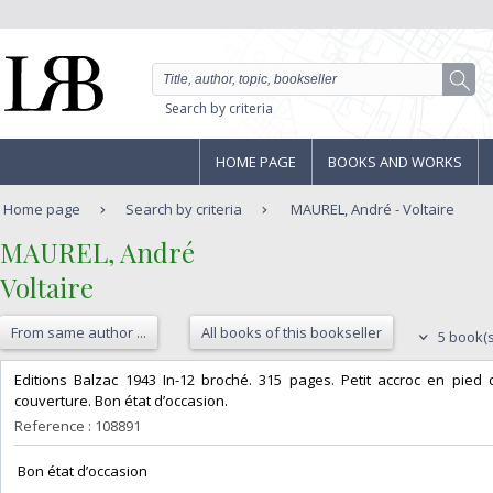
Search by criteria
HOME PAGE
BOOKS AND WORKS
Home page
Search by criteria
MAUREL, André - Voltaire
‎MAUREL, André‎
‎Voltaire‎
From same author ...
All books of this bookseller
5 book(s
‎Editions Balzac 1943 In-12 broché. 315 pages. Petit accroc en pied 
couverture. Bon état d’occasion.‎
Reference : 108891
‎ Bon état d’occasion ‎