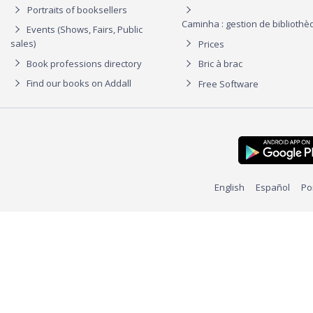
Portraits of booksellers
Caminha : gestion de biblioth
Events (Shows, Fairs, Public
sales)
Prices
Book professions directory
Bric à brac
Find our books on Addall
Free Software
English
Español
Po