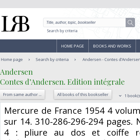
Search by criteria
HOME PAGE
BOOKS AND WORKS
Home page
Search by criteria
Andersen - Contes d’Andersen.
‎Andersen‎
‎Contes d’Andersen. Edition intégrale‎
From same author ...
All books of this bookseller
1 book(s
‎Mercure de France 1954 4 volum
sur 14. 310-286-296-294 pages.
4 : pliure au dos et coiffe r