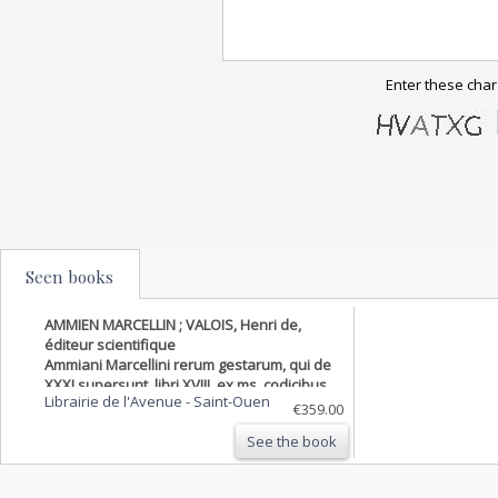
Enter these char
Seen books
AMMIEN MARCELLIN ; VALOIS, Henri de,
éditeur scientifique
Ammiani Marcellini rerum gestarum, qui de
XXXI supersunt, libri XVIII, ex ms. codicibus
Librairie de l'Avenue
-
Saint-Ouen
emendati ab Henrico Valesio, et
€359.00
annotationibus illustrati. Adjecta sunt
See the book
excerpta de gestis Constantini nondum
edita