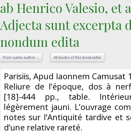
ab Henrico Valesio, et a
Adjecta sunt excerpta d
nondum edita‎
From same author ...
All books of this bookseller
‎Parisiis, Apud Iaonnem Camusat 1
Reliure de l’époque, dos à nerf
[18]-444 pp., table. Intéri
légèrement jauni. L’ouvrage co
notes sur l’Antiquité tardive et s
d’une relative rareté.‎