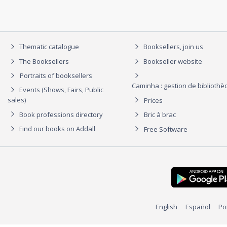
Thematic catalogue
Booksellers, join us
The Booksellers
Bookseller website
Portraits of booksellers
Caminha : gestion de biblioth
Events (Shows, Fairs, Public
sales)
Prices
Book professions directory
Bric à brac
Find our books on Addall
Free Software
English
Español
Po