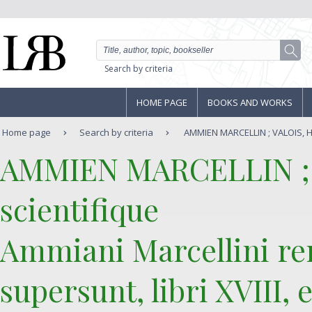
Search by criteria
HOME PAGE
BOOKS AND WORKS
Home page
Search by criteria
AMMIEN MARCELLIN ; VALOIS, Hen
‎AMMIEN MARCELLIN ; V
scientifique‎
‎Ammiani Marcellini r
supersunt, libri XVIII,