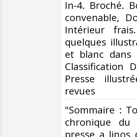
In-4. Broché. B
convenable, Dos
Intérieur frai
quelques illust
et blanc dans l
Classification 
Presse illustr
revues‎
‎"Sommaire : To
chronique du 
presse a linos