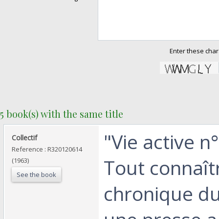
Enter these char
5 book(s) with the same title
‎"Vie active n
‎Collectif‎
Reference : R320120614
Tout connaîtr
(1963)
See the book
chronique du