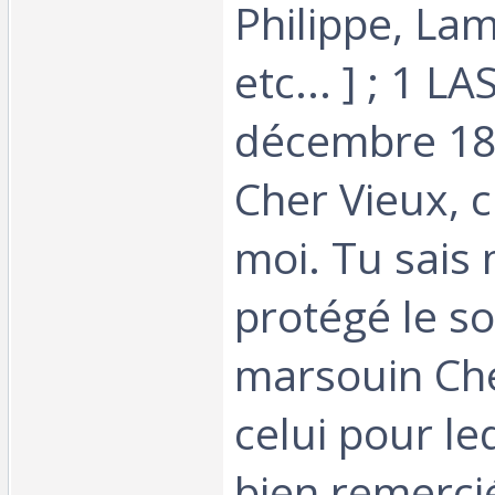
Philippe, Lam
etc... ] ; 1 L
décembre 18
Cher Vieux, c
moi. Tu sais
protégé le so
marsouin Che
celui pour leq
bien remercié