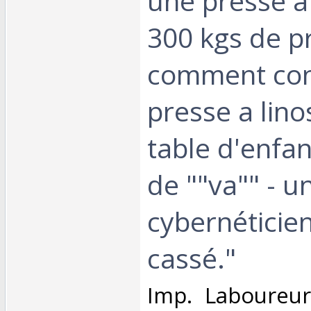
une presse a
300 kgs de pr
comment cons
presse a linos
table d'enfan
de ""va"" - u
cybernéticien
cassé."‎
‎Imp. Laboureur