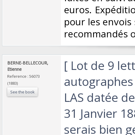
euros. Expéditi
pour les envois 
recommandés ou 
‎[ Lot de 9 let
‎BERNE-BELLECOUR,
Etienne‎
autographes 
Reference : 56073
(1883)
See the book
LAS datée de
31 Janvier 18
serais bien g