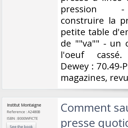
pression 
construire la p
petite table d'e
de ""va"" - un 
l'oeuf cassé. 
Dewey : 70.49-Pr
magazines, revu
‎Comment sau
‎Institut Montaigne ‎
Reference : A2480B
presse quoti
ISBN : B000WFICTE
See the book