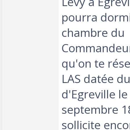
Lévy à Egrevil
pourra dormi
chambre du
Commandeur 
qu'on te rése
LAS datée d
d'Egreville le
septembre 188
sollicite enc