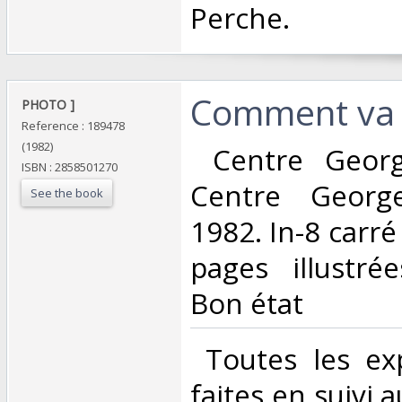
Perche.‎
‎Comment va l
‎PHOTO ]‎
Reference : 189478
(1982)
‎ Centre Geor
ISBN : 2858501270
Centre Georg
See the book
1982. In-8 carr
pages illustré
Bon état‎
‎ Toutes les ex
faites en suivi 