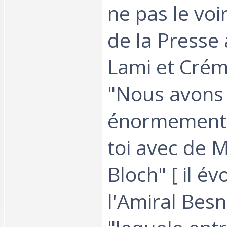
ne pas le voi
de la Presse
Lami et Crém
"Nous avons
énormement 
toi avec de M
Bloch" [ il é
l'Amiral Bes