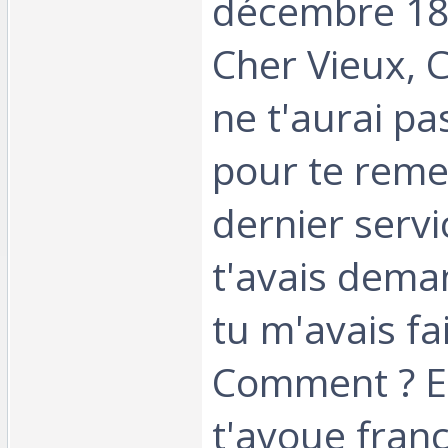
décembre 18
Cher Vieux, 
ne t'aurai p
pour te reme
dernier servi
t'avais dema
tu m'avais fai
Comment ? Eh
t'avoue fra