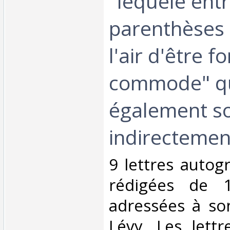
"lequele ent
parenthèses 
l'air d'être fo
commode" qu
également sol
indirectement 
‎9 lettres auto
rédigées de 
adressées à so
Lévy. Les lettr