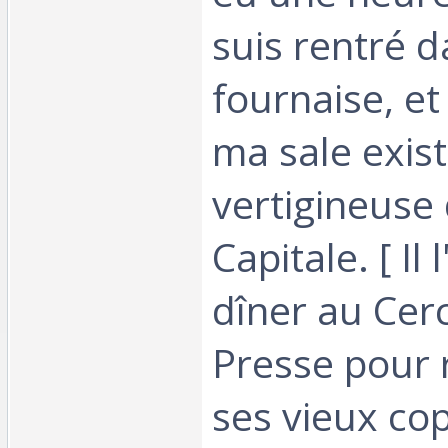
suis rentré d
fournaise, et 
ma sale exis
vertigineuse 
Capitale. [ Il l
dîner au Cerc
Presse pour 
ses vieux co