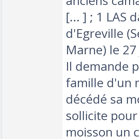
anciens cama
[... ] ; 1 LAS 
d'Egreville (S
Marne) le 27 
Il demande 
famille d'un
décédé sa mo
sollicite pou
moisson un 