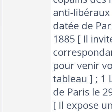
anti-libéraux !
datée de Par
1885 [ Il invi
corresponda
pour venir vo
tableau ] ; 1
de Paris le 
[ Il expose u