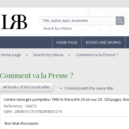
Search by criteria
HOME PAGE
BOOKS AND WORKS
Home page
Search by criteria
Comment va la Presse ?
‎Comment va la Presse ?‎
All books of this bookseller
5 book(s) with the same title
‎Centre Georges pompidou 1992 In-8 broché 24 cm sur 20. 120 pages. Bon 
Reference : 104272
ISBN : 2858501270 9782858501274
‎ Bon état d’occasion ‎