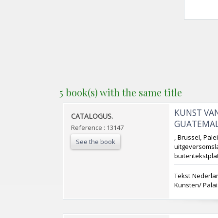
5 book(s) with the same title
‎KUNST VA
‎CATALOGUS.‎
GUATEMALA
Reference : 13147
‎, Brussel, Pa
See the book
uitgeversoms
buitentekstplat
‎Tekst Nederla
Kunsten/ Palai