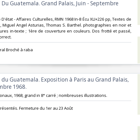
s Du Guatemala. Grand Palais, Juin - Septembre
e D'état - Affaires Culturelles, RMN 1968 In-8 Écu XLI+226 pp, Textes de
 Miguel Angel Asturias, Thomas S. Barthel. photographies en noir et
gures in-texte ; 1ère de couverture en couleurs. Dos frotté et passé,
rrect.‎
ral Broché à raba‎
s du Guatemala. Exposition à Paris au Grand Palais,
mbre 1968.‎
ionaux, 1968, grand in 8° carré ; nombreuses illustrations. ‎
résentés. Fermeture du 1er au 23 Août‎