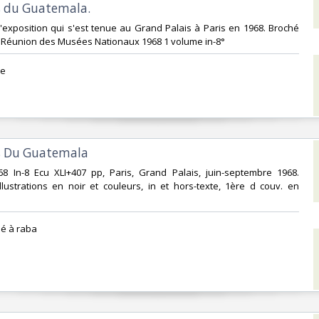
s du Guatemala.‎
l'exposition qui s'est tenue au Grand Palais à Paris en 1968. Broché
 Réunion des Musées Nationaux 1968 1 volume in-8°‎
e‎
s Du Guatemala‎
68 In-8 Ecu XLI+407 pp, Paris, Grand Palais, juin-septembre 1968.
lustrations en noir et couleurs, in et hors-texte, 1ère d couv. en
hé à raba‎