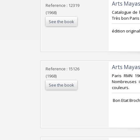
‎Arts Maya
Reference : 12319
‎Catalogue de 
(1968)
Très bon Paris
See the book
‎édition original
‎Arts Maya
Reference : 15126
‎Paris RMN 19
(1968)
Nombreuses il
See the book
couleurs.‎
‎ Bon Etat Broc