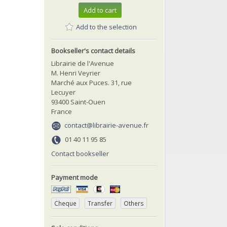
Add to cart
Add to the selection
Bookseller's contact details
Librairie de l'Avenue
M. Henri Veyrier
Marché aux Puces. 31, rue
Lecuyer
93400 Saint-Ouen
France
contact@librairie-avenue.fr
01 40 11 95 85
Contact bookseller
Payment mode
Cheque
Transfer
Others