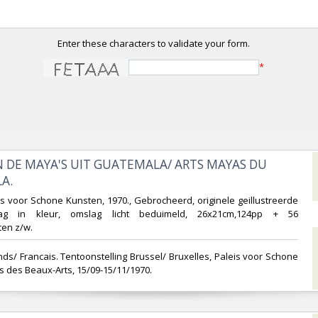
Enter these characters to validate your form.
*
N DE MAYA'S UIT GUATEMALA/ ARTS MAYAS DU
.‎
leis voor Schone Kunsten, 1970., Gebrocheerd, originele geillustreerde
lag in kleur, omslag licht beduimeld, 26x21cm,124pp + 56
en z/w.‎
nds/ Francais. Tentoonstelling Brussel/ Bruxelles, Paleis voor Schone
s des Beaux-Arts, 15/09-15/11/1970.‎