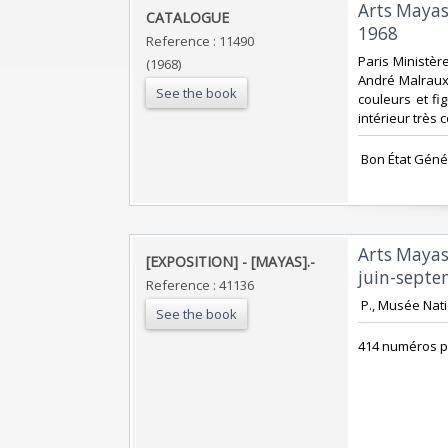
‎Arts Maya
‎CATALOGUE‎
1968‎
Reference : 11490
‎Paris Ministèr
(1968)
André Malraux,
See the book
couleurs et fi
intérieur très co
‎ Bon État Géné
‎Arts Maya
‎[EXPOSITION] - [MAYAS].-‎
juin-septe
Reference : 41136
‎ P., Musée Nat
See the book
‎414 numéros p