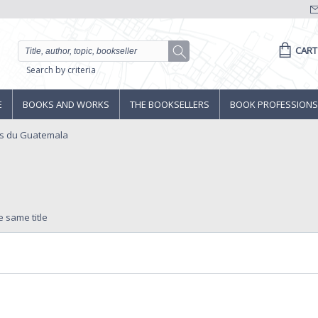
CART
Search by criteria
E
BOOKS AND WORKS
THE BOOKSELLERS
BOOK PROFESSIONS
s du Guatemala
e same title