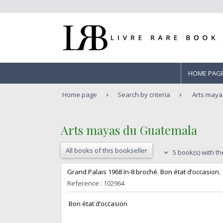
HOME PAG
Home page
Search by criteria
Arts maya
‎Arts mayas du Guatemala‎
All books of this bookseller
5 book(s) with th
‎Grand Palais 1968 In-8 broché. Bon état d’occasion.‎
Reference : 102964
‎ Bon état d’occasion ‎