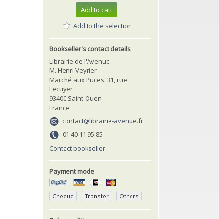
Add to cart
Add to the selection
Bookseller's contact details
Librairie de l'Avenue
M. Henri Veyrier
Marché aux Puces. 31, rue
Lecuyer
93400 Saint-Ouen
France
contact@librairie-avenue.fr
01 40 11 95 85
Contact bookseller
Payment mode
Cheque
Transfer
Others