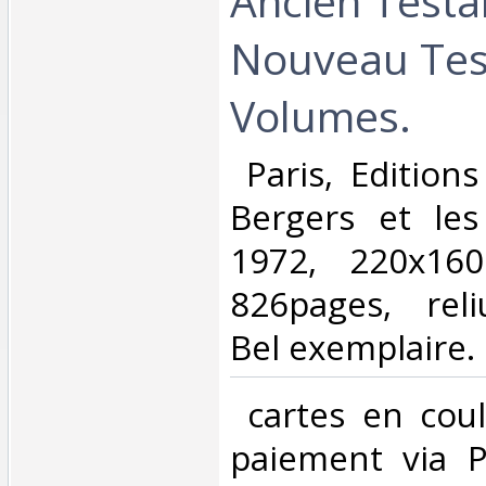
Ancien Test
Nouveau Tes
Volumes.‎
‎ Paris, Edition
Bergers et le
1972, 220x16
826pages, reli
Bel exemplaire.‎
‎ cartes en cou
paiement via Pa