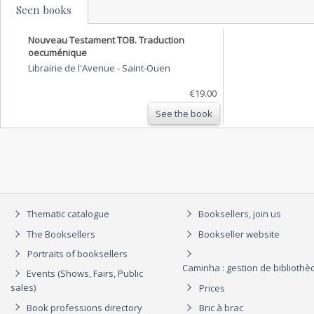
Seen books
Nouveau Testament TOB. Traduction
oecuménique
Librairie de l'Avenue
-
Saint-Ouen
€19.00
See the book
Thematic catalogue
Booksellers, join us
The Booksellers
Bookseller website
Portraits of booksellers
Caminha : gestion de biblioth
Events (Shows, Fairs, Public
sales)
Prices
Book professions directory
Bric à brac