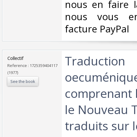
nous en faire 
nous vous en
facture PayPal‎
‎Traduction
‎Collectif‎
Reference : 1725359404117
oecuménique 
(1977)
See the book
comprenant l
le Nouveau 
traduits sur 