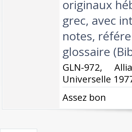
originaux hé
grec, avec in
notes, référe
glossaire (Bib
‎GLN-972, Alli
Universelle 1977
‎Assez bon‎