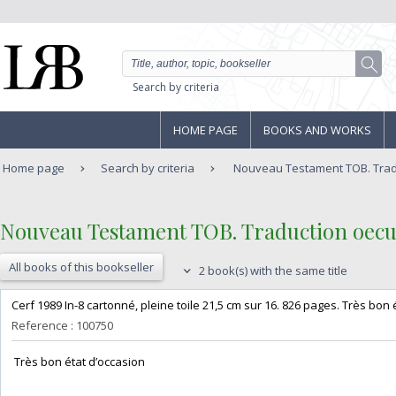
Search by criteria
HOME PAGE
BOOKS AND WORKS
Home page
Search by criteria
Nouveau Testament TOB. Tra
‎Nouveau Testament TOB. Traduction oecu
All books of this bookseller
2 book(s) with the same title
‎Cerf 1989 In-8 cartonné, pleine toile 21,5 cm sur 16. 826 pages. Très bon é
Reference : 100750
‎ Très bon état d’occasion ‎