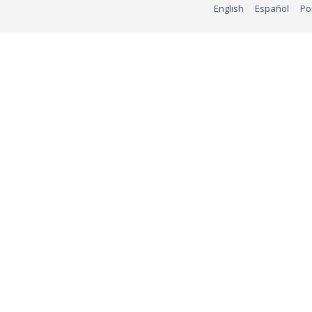
English
Español
Po