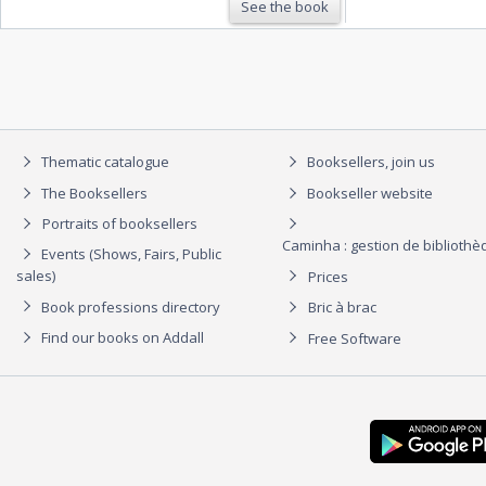
See the book
Thematic catalogue
Booksellers, join us
The Booksellers
Bookseller website
Portraits of booksellers
Caminha : gestion de biblioth
Events (Shows, Fairs, Public
sales)
Prices
Book professions directory
Bric à brac
Find our books on Addall
Free Software