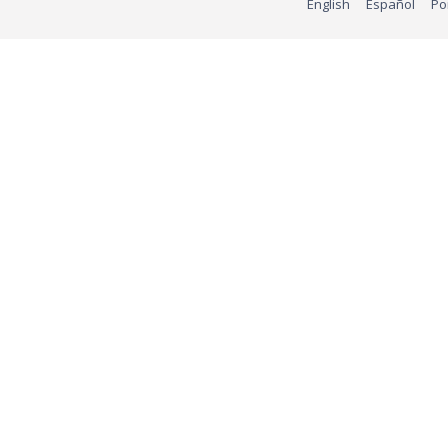
English
Español
Po