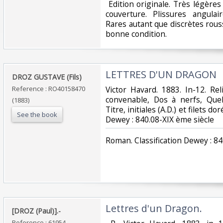
‎ Edition originale. Très légère
couverture. Plissures angulair
Rares autant que discrètes rous
bonne condition. ‎
‎LETTRES D'UN DRAGON‎
‎DROZ GUSTAVE (Fils)‎
Reference : RO40158470
‎Victor Havard. 1883. In-12. Re
convenable, Dos à nerfs, Que
(1883)
Titre, initiales (A.D.) et filets doré
See the book
Dewey : 840.08-XIX ème siècle‎
‎Roman. Classification Dewey : 84
‎Lettres d'un Dragon.‎
‎[DROZ (Paul)].-‎
Reference : 61954