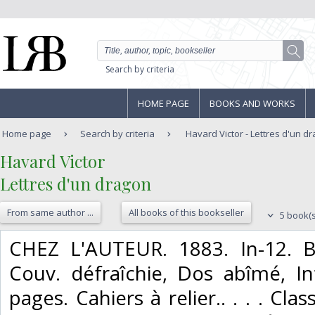
Search by criteria
HOME PAGE
BOOKS AND WORKS
Home page
Search by criteria
Havard Victor - Lettres d'un d
‎Havard Victor‎
‎Lettres d'un dragon‎
From same author ...
All books of this bookseller
5 book(s
‎CHEZ L'AUTEUR. 1883. In-12. B
Couv. défraîchie, Dos abîmé, In
pages. Cahiers à relier.. . . . Cla