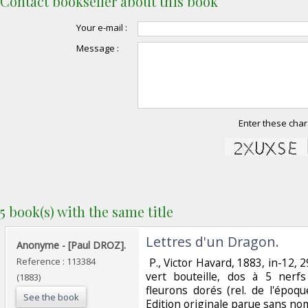
Contact bookseller about this book
Your e-mail :
Message :
Enter these char
5 book(s) with the same title
‎Lettres d'un Dragon.‎
‎Anonyme - [Paul DROZ].‎
Reference : 113384
‎ P., Victor Havard, 1883, in-12,
vert bouteille, dos à 5 nerfs
(1883)
fleurons dorés (rel. de l'époqu
See the book
Edition originale parue sans nom 