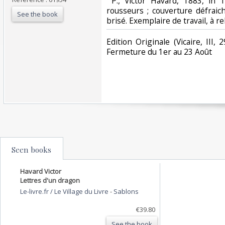
‎ P., Victor Havard, 1883, in
rousseurs ; couverture défraic
See the book
brisé. Exemplaire de travail, à reli
‎Edition Originale (Vicaire, I
Fermeture du 1er au 23 Août‎
Seen books
Havard Victor
Lettres d'un dragon
Le-livre.fr / Le Village du Livre
-
Sablons
€39.80
See the book