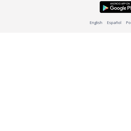
English
Español
Po