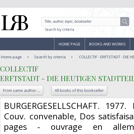
Search by criteria
HOME PAGE
BOOKS AND WORKS
Home page
Search by criteria
COLLECTIF - ERFTSTADT - DIE H
‎COLLECTIF‎
‎ERFTSTADT - DIE HEUTIGEN STADTTEIL
From same author ...
All books of this bookseller
‎BURGERGESELLSCHAFT. 1977. In
Couv. convenable, Dos satisfaisan
pages - ouvrage en alle