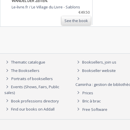
WANDEL DER ZEITEN.
Le-livre.fr / Le Village du Livre
-
Sablons
€49.50
See the book
Thematic catalogue
Booksellers, join us
The Booksellers
Bookseller website
Portraits of booksellers
Caminha : gestion de biblioth
Events (Shows, Fairs, Public
sales)
Prices
Book professions directory
Bric à brac
Find our books on Addall
Free Software