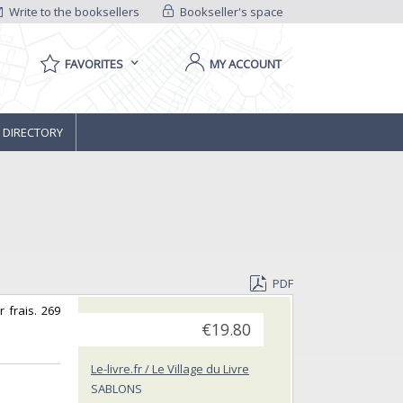
Write to the booksellers
Bookseller's space
FAVORITES
MY ACCOUNT
 DIRECTORY
PDF
 frais. 269
€19.80
Le-livre.fr / Le Village du Livre
SABLONS