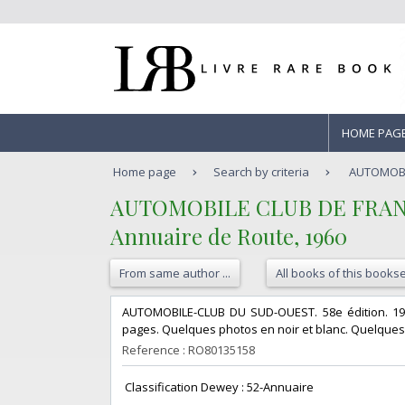
HOME PAG
Home page
Search by criteria
AUTOMOBIL
‎AUTOMOBILE CLUB DE FRAN
‎Annuaire de Route, 1960‎
From same author ...
All books of this bookse
‎AUTOMOBILE-CLUB DU SUD-OUEST. 58e édition. 1959.
pages. Quelques photos en noir et blanc. Quelques pl
Reference : RO80135158
‎ Classification Dewey : 52-Annuaire‎