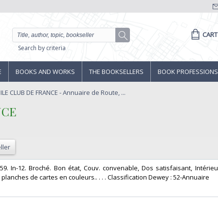
CART
Search by criteria
E
BOOKS AND WORKS
THE BOOKSELLERS
BOOK PROFESSIONS
E CLUB DE FRANCE - Annuaire de Route, ...
CE‎
ller
 In-12. Broché. Bon état, Couv. convenable, Dos satisfaisant, Intérieur
anches de cartes en couleurs.. . . . Classification Dewey : 52-Annuaire‎