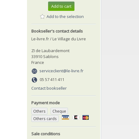
Add to cart
Add to the selection
Bookseller's contact details
Le-livre.fr / Le Village du Livre
ZI de Laubardemont
33910 Sablons
France
serviceclient@le-livre.fr
05 57 411 411
Contact bookseller
Payment mode
Others
Cheque
Others cards
Sale conditions