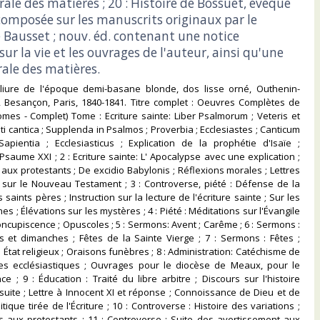
ale des matières ; 20 : Histoire de Bossuet, évêque
omposée sur les manuscrits originaux par le
 Bausset ; nouv. éd. contenant une notice
sur la vie et les ouvrages de l'auteur, ainsi qu'une
ale des matières.‎
 reliure de l'époque demi-basane blonde, dos lisse orné, Outhenin-
, Besançon, Paris, 1840-1841. Titre complet : Oeuvres Complètes de
mes - Complet) Tome : Ecriture sainte: Liber Psalmorum ; Veteris et
i cantica ; Supplenda in Psalmos ; Proverbia ; Ecclesiastes ; Canticum
Sapientia ; Ecclesiasticus ; Explication de la prophétie d'Isaïe ;
Psaume XXI ; 2 : Ecriture sainte: L' Apocalypse avec une explication ;
aux protestants ; De excidio Babylonis ; Réflexions morales ; Lettres
s sur le Nouveau Testament ; 3 : Controverse, piété : Défense de la
s saints pères ; Instruction sur la lecture de l'écriture sainte ; Sur les
es ; Élévations sur les mystères ; 4 : Piété : Méditations sur l'Évangile
concupiscence ; Opuscoles ; 5 : Sermons: Avent ; Carême ; 6 : Sermons :
s et dimanches ; Fêtes de la Sainte Vierge ; 7 : Sermons : Fêtes ;
État religieux ; Oraisons funèbres ; 8 : Administration: Catéchisme de
es ecclésiastiques ; Ouvrages pour le diocèse de Meaux, pour le
ce ; 9 : Éducation : Traité du libre arbitre ; Discours sur l'histoire
 suite ; Lettre à Innocent XI et réponse ; Connoissance de Dieu et de
tique tirée de l'Écriture ; 10 : Controverse : Histoire des variations ;
s aux protestants ; 11 : Controverse : Suite des avertissement aux