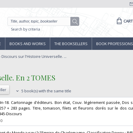
CART
Search by criteria
E
BOOKS AND WORKS
THE BOOKSELLERS
BOOK PROFESSIONS
Discours sur l'Histoire Universelle. ...
selle. En 2 TOMES‎
ller
5 book(s) with the same title
 In-18. Cartonnage d'éditeurs. Bon état, Couv. légèrement passée, Dos sa
7 + 283 pages. Titre, tomaison, filets et fleurons dorés sur le dos cuir v
845-Discours‎
10
t du Monde jusqu'à l'Empire de Charlemagne. Classification Dewey : 845