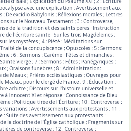
étie d'Isaïe ; Explication du Psaume XXI ; 2 : Ecriture
Apocalypse avec une explication ; Avertissement aux
 ; De excidio Babylonis ; Réflexions morales ; Lettres
ions sur le Nouveau Testament ; 3 : Controverse,
ense de la tradition et des saints pères ; Instruction
re de l'écriture sainte ; Sur les trois Magdeleines ;
sur les mystères ; 4 : Piété : Méditations sur
; Traité de la concupiscence ; Opuscoles ; 5 : Sermons:
ême ; 6 : Sermons : Carême ; Fêtes et dimanches ;
 Sainte Vierge ; 7 : Sermons : Fêtes ; Panégyriques ;
eux ; Oraisons funèbres ; 8 : Administration:
 de Meaux ; Prières ecclésiastiques ; Ouvrages pour
de Meaux, pour le clergé de France ; 9 : Éducation :
bre arbitre ; Discours sur l'histoire universelle et
tre à Innocent XI et réponse ; Connoissance de Dieu
ême ; Politique tirée de l'Écriture ; 10 : Controverse :
s variations ; Avertissements aux protestants ; 11 :
e : Suite des avertissement aux protestants ;
de la doctrine de l'Église catholique ; Fragments sur
tières de controverse ; 12 : Controverse :