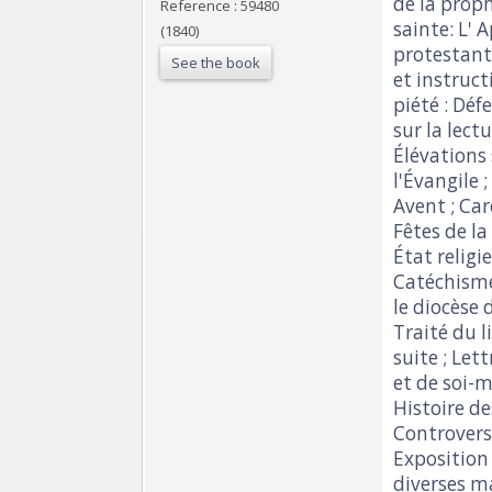
de la proph
Reference : 59480
sainte: L' 
(1840)
protestants
See the book
et instruct
piété : Déf
sur la lectu
Élévations 
l'Évangile 
Avent ; Car
Fêtes de la
État religi
Catéchisme
le diocèse 
Traité du li
suite ; Let
et de soi-m
Histoire de
Controvers
Exposition 
diverses ma