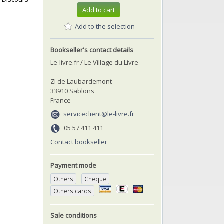
Add to cart
Add to the selection
Bookseller's contact details
Le-livre.fr / Le Village du Livre
ZI de Laubardemont
33910 Sablons
France
serviceclient@le-livre.fr
05 57 411 411
Contact bookseller
Payment mode
Others
Cheque
Others cards
Sale conditions