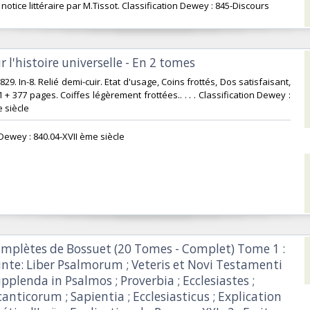
notice littéraire par M.Tissot. Classification Dewey : 845-Discours‎
r l'histoire universelle - En 2 tomes‎
1829. In-8. Relié demi-cuir. Etat d'usage, Coins frottés, Dos satisfaisant,
+ 377 pages. Coiffes légèrement frottées.. . . . Classification Dewey :
 siècle‎
 Dewey : 840.04-XVII ème siècle‎
omplètes de Bossuet (20 Tomes - Complet) Tome 1 :
inte: Liber Psalmorum ; Veteris et Novi Testamenti
upplenda in Psalmos ; Proverbia ; Ecclesiastes ;
nticorum ; Sapientia ; Ecclesiasticus ; Explication