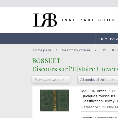
HOME PAG
Home page
Search by criteria
BOSSUET - 
‎BOSSUET‎
‎Discours sur l'Histoire Univer
From same author ...
All books of this bookse
‎MASSON Victor.. 1836.
Quelques rousseurs. 25
Classification Dewey : 
Reference : RO800614
‎Depuis le commencemen