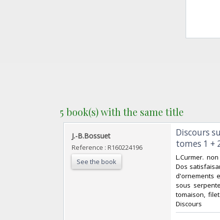
5 book(s) with the same title
‎Discours s
‎J.-B.Bossuet‎
tomes 1 + 2 
Reference : R160224196
‎L.Curmer. non
See the book
Dos satisfaisan
d'ornements e
sous serpente 
tomaison, file
Discours‎