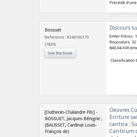
‎Précédé d'une 
‎Discours su
‎Bossuet‎
‎Emler Frères. 
Reference : R240160179
Rousseurs. 321 
(1829)
840.04-XVII ème
See the book
‎ Classification
‎Oeuvres C
‎[Outhenin-Chalandre Fils] - ‎
Ecriture sa
‎BOSSUET, Jacques-Bénigne ;
cantica ; S
(BAUSSET, Cardinal Louis-
Canticum ca
François de)‎