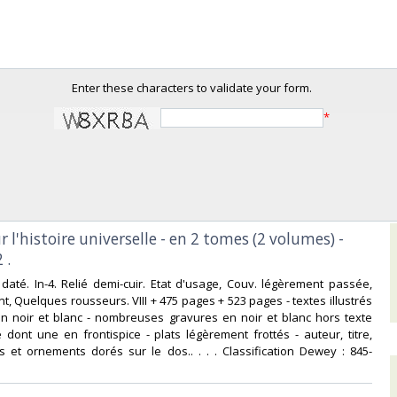
Enter these characters to validate your form.
*
ur l'histoire universelle - en 2 tomes (2 volumes) -
.‎
 daté. In-4. Relié demi-cuir. Etat d'usage, Couv. légèrement passée,
t, Quelques rousseurs. VIII + 475 pages + 523 pages - textes illustrés
n noir et blanc - nombreuses gravures en noir et blanc hors texte
dont une en frontispice - plats légèrement frottés - auteur, titre,
ts et ornements dorés sur le dos.. . . . Classification Dewey : 845-