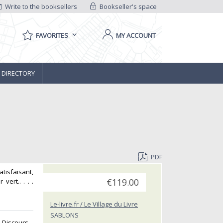
Write to the booksellers
Bookseller's space
FAVORITES
MY ACCOUNT
 DIRECTORY
PDF
tisfaisant,
ert.. . . .
€119.00
Le-livre.fr / Le Village du Livre
SABLONS
-Discours‎