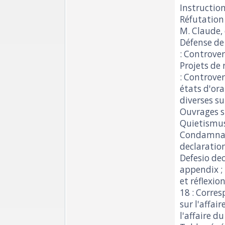
Instruction
Réfutation
M. Claude, 
Défense de
: Controver
Projets de 
: Controver
états d'ora
diverses su
Ouvrages su
Quietismus 
Condamnati
declaration
Defesio dec
appendix ;
et réflexio
18 : Corres
sur l'affai
l'affaire du