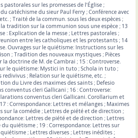
s pastorales sur les promesses de l'Église ;
 du catéchisme du sieur Paul Ferry ; Conférence avec
etc. ; Traité de la commun. sous les deux espèces ;
 la tradition sur la communion sous une espèce ; 13
se : Explication de la messe ; Lettres pastorales ;
reunion entre les catholiques et les protestants ; 14
se. Ouvrages sur le quiétisme: Instructions sur les
ison ; Tradition des nouveaux mystiques ; Pièces
r la doctrine de M. de Cambrai ; 15 : Controverse.
r le quiétisme: Mystici in tuto ; Schola in tuto ;
redivivus ; Relation sur le quiétisme, etc. ;
on du Livre des maximes des saints ; Defesio
s conventus cleri Gallicani ; 16 : Controverse:
larations conventus cleri Gallicani. Corollarium et
 17 : Correspondance: Lettres et mélanges ; Maximes
ns sur la comédie ; Lettres de piété et de direction ;
pondance: Lettres de piété et de direction ; Lettres
re du quiétisme ; 19 : Correspondance: Lettres sur
 quiétisme ; Lettres diverses ; Lettres inédites ;