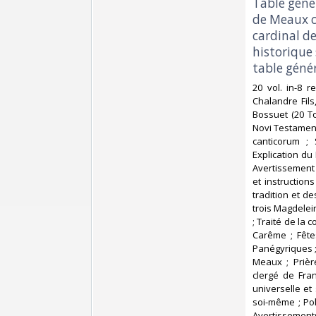
Table génér
de Meaux c
cardinal de
historique 
table génér
‎20 vol. in-8
Chalandre Fils
Bossuet (20 To
Novi Testament
canticorum ; 
Explication du 
Avertissement 
et instruction
tradition et de
trois Magdelein
; Traité de la 
Carême ; Fête
Panégyriques ; 
Meaux ; Prièr
clergé de Fran
universelle et
soi-même ; Poli
Avertissement