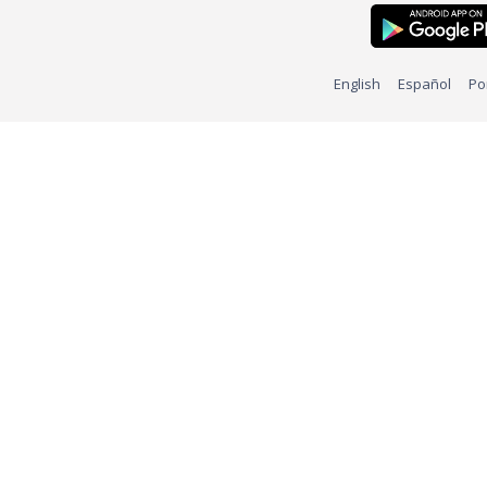
English
Español
Po