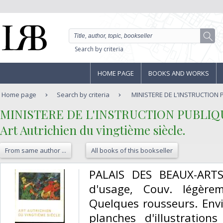
Search by criteria
HOME PAGE
BOOKS AND WORKS
Home page
Search by criteria
MINISTERE DE L'INSTRUCTION PUB
‎MINISTERE DE L'INSTRUCTION PUBLIQ
‎Art Autrichien du vingtième siècle.‎
From same author ...
All books of this bookseller
‎PALAIS DES BEAUX-ARTS.
d'usage, Couv. légère
Quelques rousseurs. Env
planches d'illustratio