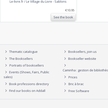
Le-livre.fr / Le Village du Livre
-
Sablons
€10.95
See the book
Thematic catalogue
Booksellers, join us
The Booksellers
Bookseller website
Portraits of booksellers
Caminha : gestion de biblioth
Events (Shows, Fairs, Public
sales)
Prices
Book professions directory
Bric à brac
Find our books on Addall
Free Software