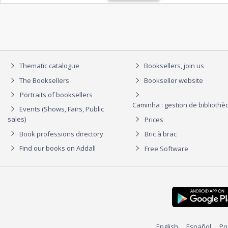
Thematic catalogue
Booksellers, join us
The Booksellers
Bookseller website
Portraits of booksellers
Caminha : gestion de biblioth
Events (Shows, Fairs, Public
sales)
Prices
Book professions directory
Bric à brac
Find our books on Addall
Free Software
English
Español
Po