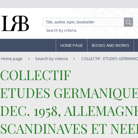
Search by criteria
HOME PAGE
BOOKS AND WORKS
Home page
Search by criteria
COLLECTIF - ETUDES GERMANIQU
‎COLLECTIF‎
‎ETUDES GERMANIQUES,
DEC. 1958, ALLEMAGNE
SCANDINAVES ET NEER