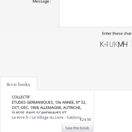
Message :
Enter these char
Seen books
COLLECTIF
ETUDES GERMANIQUES, 13e ANNEE, N° 52,
OCT.-DEC. 1958, ALLEMAGNE, AUTRICHE,
SUISSE, PAYS SCANDINAVES ET
Le-livre.fr / Le Village du Livre
-
Sablons
NEERLANDAIS (Sommaire: Les problèmes
€24.90
du bilinguisme en Belgique, par A Van Loey.
See the book
Joseph von Eichendorff, critique de …