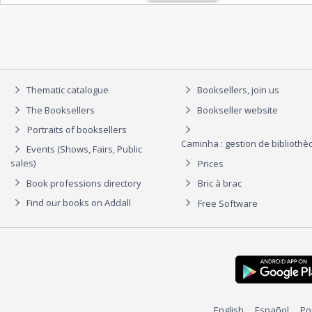
de 1848…
Thematic catalogue
Booksellers, join us
The Booksellers
Bookseller website
Portraits of booksellers
Caminha : gestion de biblioth
Events (Shows, Fairs, Public
sales)
Prices
Book professions directory
Bric à brac
Find our books on Addall
Free Software
English
Español
Po