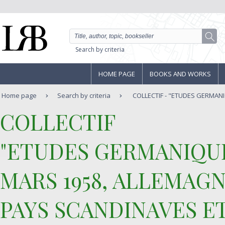
Search by criteria
HOME PAGE
BOOKS AND WORKS
Home page
Search by criteria
COLLECTIF - "ETUDES GERMANIQ
‎COLLECTIF‎
‎"ETUDES GERMANIQUES,
MARS 1958, ALLEMAGN
PAYS SCANDINAVES E