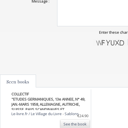
Message :
Enter these char
Seen books
COLLECTIF
"ETUDES GERMANIQUES, 13e ANNEE, N° 49,
JAN.-MARS 1958, ALLEMAGNE, AUTRICHE,
SUISSE, PAYS SCANDINAVES ET
Le-livre.fr / Le Village du Livre
-
Sablons
NEERLANDAIS (Sommaire: Goethe,
€24.90
Rousseau et "" Faust "", par Maurice
See the book
Bémol. Théodore Fontane et la Révolution