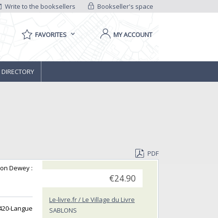
Write to the booksellers
Bookseller's space
FAVORITES
MY ACCOUNT
 DIRECTORY
PDF
tion Dewey :
€24.90
Le-livre.fr / Le Village du Livre
 420-Langue
SABLONS