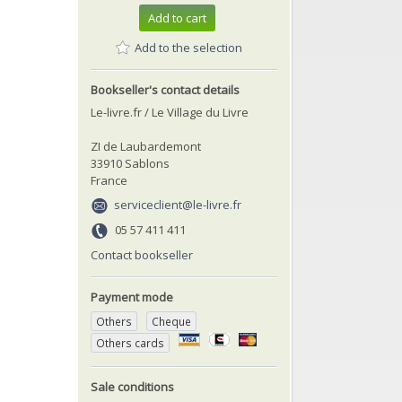
Add to cart
Add to the selection
Bookseller's contact details
Le-livre.fr / Le Village du Livre
ZI de Laubardemont
33910 Sablons
France
serviceclient@le-livre.fr
05 57 411 411
Contact bookseller
Payment mode
Others
Cheque
Others cards
Sale conditions