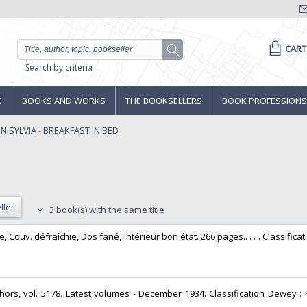
CART
Search by criteria
E
BOOKS AND WORKS
THE BOOKSELLERS
BOOK PROFESSIONS
 SYLVIA - BREAKFAST IN BED
ller
3 book(s) with the same title
, Couv. défraîchie, Dos fané, Intérieur bon état. 266 pages.. . . . Classifica
uthors, vol. 5178. Latest volumes - December 1934. Classification Dewey :