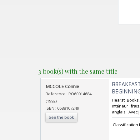
3 book(s) with the same title
‎BREAKFAS
‎MCCOLE Connie‎
BEGINNING
Reference : RO60014684
‎Hearst Books.
(1992)
Intérieur fra
ISBN : 0688107249
anglais.. Avec 
See the book
‎ Classificatio