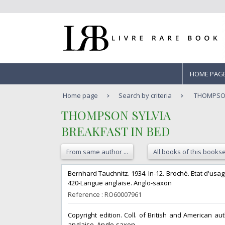
HOME PAG
Home page
Search by criteria
THOMPSON
‎THOMPSON SYLVIA‎
‎BREAKFAST IN BED‎
From same author ...
All books of this bookse
‎Bernhard Tauchnitz. 1934. In-12. Broché. Etat d'usage
420-Langue anglaise. Anglo-saxon‎
Reference : RO60007961
‎Copyright edition. Coll. of British and American a
anglaise. Anglo-saxon‎