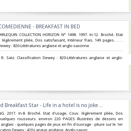
 COMEDIENNE - BREAKFAST IN BED‎
ARLEQUIN COLLECTION HORIZON N° 1498. 1997. In-12. Broché. Etat
légèrement pliée, Dos satisfaisant, Intérieur frais. 149 pages.. . . .
Dewey : 820-Littératures anglaise et anglo-saxonne‎
 R. Satz. Classification Dewey : 820-Littératures anglaise et anglo-
 Breakfast Star - Life in a hotel is no joke ...‎
NG. 2017. In-8. Broché. Etat d'usage, Couv. légèrement pliée, Dos
 Quelques rousseurs. environ 220 PAGES illustrées de dessins en
 anglais - quelques pages de jeux en fin d'ouvrage - pliure sur le 1er
ssification Dewey : 420-Langue anglaise. Anglo-saxon‎