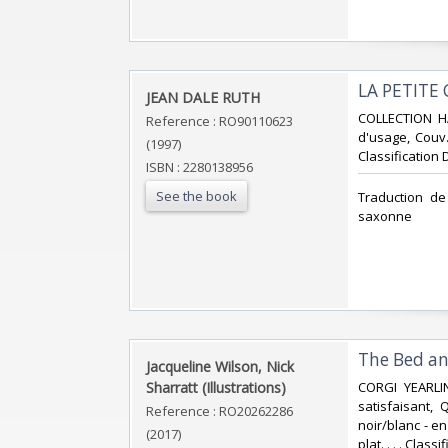
‎LA PETITE
‎JEAN DALE RUTH‎
‎COLLECTION H
Reference : RO90110623
d'usage, Couv. 
(1997)
Classification 
ISBN : 2280138956
See the book
‎Traduction de
saxonne‎
‎The Bed and
‎Jacqueline Wilson, Nick
Sharratt (Illustrations)‎
‎CORGI YEARLI
satisfaisant,
Reference : RO20262286
noir/blanc - en
(2017)
plat. . . . Cla