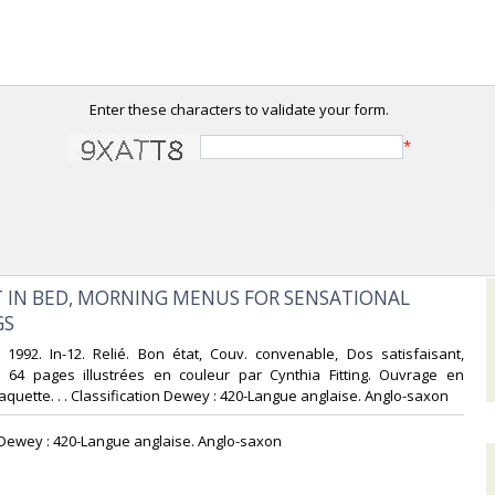
Enter these characters to validate your form.
*
T IN BED, MORNING MENUS FOR SENSATIONAL
S‎
 1992. In-12. Relié. Bon état, Couv. convenable, Dos satisfaisant,
is. 64 pages illustrées en couleur par Cynthia Fitting. Ouvrage en
Jaquette. . . Classification Dewey : 420-Langue anglaise. Anglo-saxon‎
n Dewey : 420-Langue anglaise. Anglo-saxon‎