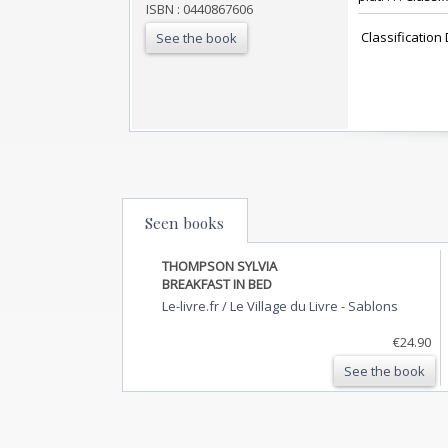
ISBN : 0440867606
‎ Classificatio
See the book
Seen books
THOMPSON SYLVIA
BREAKFAST IN BED
Le-livre.fr / Le Village du Livre
-
Sablons
€24.90
See the book