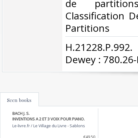
de partitio
Classification 
Partitions‎
‎H.21228.P.992.
Dewey : 780.26-P
Seen books
BACH J. S.
INVENTIONS A 2 ET 3 VOIX POUR PIANO.
Le-livre.fr / Le Village du Livre
-
Sablons
€49.50