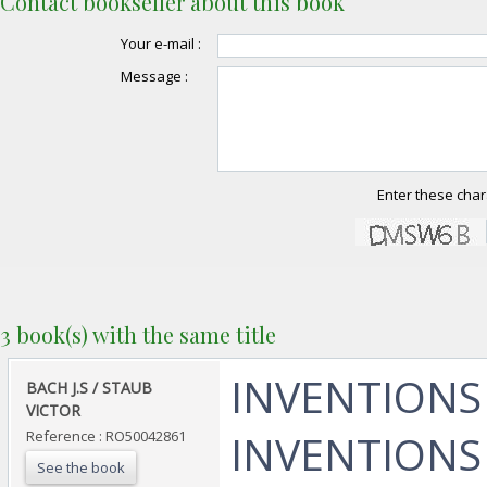
Contact bookseller about this book
Your e-mail :
Message :
Enter these char
3 book(s) with the same title
‎INVENTIONS 
‎BACH J.S / STAUB
VICTOR‎
INVENTIONS 
Reference : RO50042861
See the book