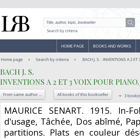
Search by criteria
HOME PAGE
BOOKS AND WORKS
Home page
Search by criteria
BACH J. S. - INVENTIONS A 2 E
‎BACH J. S.‎
‎INVENTIONS A 2 ET 3 VOIX POUR PIANO.‎
From same author ...
All books of this bookseller
3 book(s
‎MAURICE SENART. 1915. In-Foli
d'usage, Tâchée, Dos abîmé, Pap
partitions. Plats en couleur déso