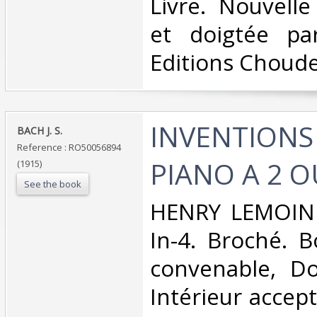
‎Livre. Nouvell
et doigtée par
Editions Choude
‎INVENTION
‎BACH J. S.‎
Reference : RO50056894
PIANO A 2 OU
(1915)
See the book
‎HENRY LEMOINE
In-4. Broché. B
convenable, Dos
Intérieur accep