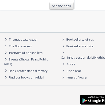
See the book
Thematic catalogue
Booksellers, join us
The Booksellers
Bookseller website
Portraits of booksellers
Caminha : gestion de biblioth
Events (Shows, Fairs, Public
sales)
Prices
Book professions directory
Bric à brac
Find our books on Addall
Free Software