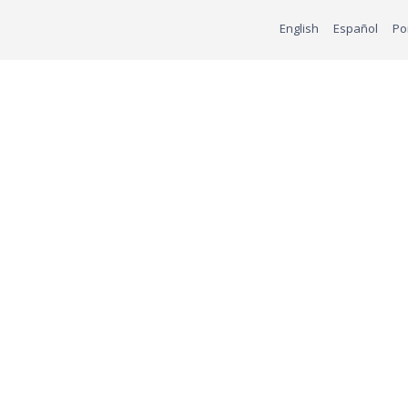
English
Español
Po