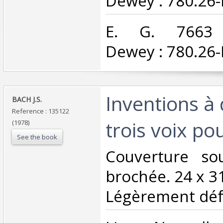
Dewey : 780.26-P
‎E. G. 7663 C
Dewey : 780.26-P
‎Inventions à
‎BACH J.S. ‎
Reference : 135122
trois voix pou
(1978)
See the book
‎Couverture sou
brochée. 24 x 3
Légèrement défr