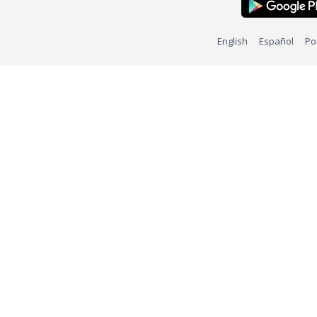
English
Español
Po