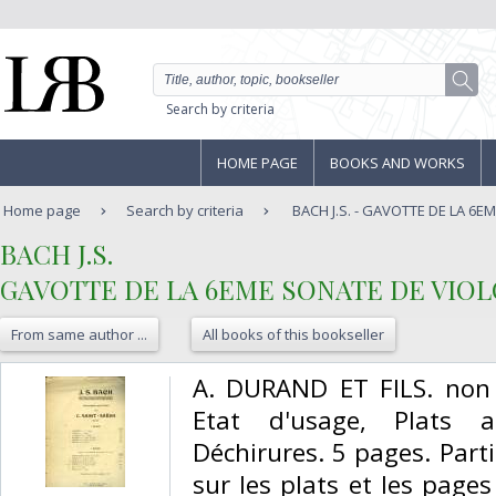
Search by criteria
HOME PAGE
BOOKS AND WORKS
Home page
Search by criteria
BACH J.S. - GAVOTTE DE LA 6
‎BACH J.S.‎
‎GAVOTTE DE LA 6EME SONATE DE VIOL
From same author ...
All books of this bookseller
‎A. DURAND ET FILS. non d
Etat d'usage, Plats a
Déchirures. 5 pages. Part
sur les plats et les page