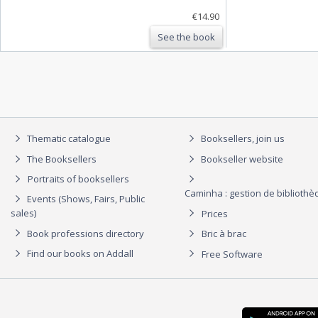
€14.90
See the book
Thematic catalogue
Booksellers, join us
The Booksellers
Bookseller website
Portraits of booksellers
Caminha : gestion de biblioth
Events (Shows, Fairs, Public
sales)
Prices
Book professions directory
Bric à brac
Find our books on Addall
Free Software