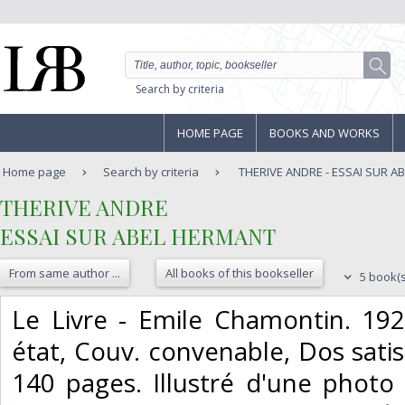
Search by criteria
HOME PAGE
BOOKS AND WORKS
Home page
Search by criteria
THERIVE ANDRE - ESSAI SUR 
‎THERIVE ANDRE‎
‎ESSAI SUR ABEL HERMANT‎
From same author ...
All books of this bookseller
5 book(s
‎Le Livre - Emile Chamontin. 19
état, Couv. convenable, Dos satisf
140 pages. Illustré d'une photo