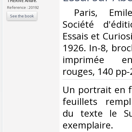
THERIVE André.‎
Reference : 20192
‎ Paris, Emil
See the book
Société d'édit
Essais et Curiosi
1926. In-8, bro
imprimée en
rouges, 140 pp-2 f
‎Un portrait en 
feuillets rempl
du texte le Su
exemplaire.