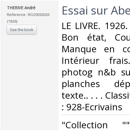
‎Essai sur Ab
‎THERIVE André‎
Reference : RO20030263
(1926)
‎LE LIVRE. 1926.
See the book
Bon état, Couv
Manque en coi
Intérieur fra
photog n&b su
planches dép
texte.. . . . Cla
: 928-Ecrivains‎
‎"Collection 