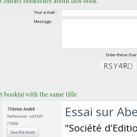
Contact bookseller about this book
Your e-mail :
Message :
Enter these char
5 book(s) with the same title
‎Essai sur Ab
‎Thérive André‎
Reference : vd1597
(1926)
‎"Société d'Editi
See the book