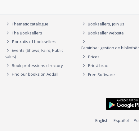
Thematic catalogue
Booksellers, join us
The Booksellers
Bookseller website
Portraits of booksellers
Caminha : gestion de biblioth
Events (Shows, Fairs, Public
sales)
Prices
Book professions directory
Bric à brac
Find our books on Addall
Free Software
English
Español
Po