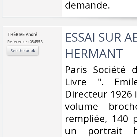
demande.‎
‎ESSAI SUR A
‎THÉRIVE André ‎
Reference : 054558
HERMANT ‎
See the book
‎Paris Société d
Livre ''. Emi
Directeur 1926 i
volume broché
rempliée, 140 p
un portrait h