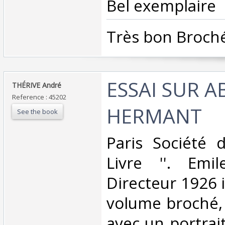
Bel exemplaire ‎
‎Très bon Broché
‎ESSAI SUR A
‎THÉRIVE André ‎
Reference : 45202
HERMANT ‎
See the book
‎Paris Société d
Livre ''. Emi
Directeur 1926 i
volume broché, 
avec un portrai