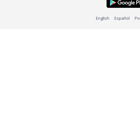
English
Español
Po