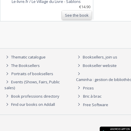
Le-livre.fr / Le Village du Livre
-
Sablons
€14.90
See the book
Thematic catalogue
Booksellers, join us
The Booksellers
Bookseller website
Portraits of booksellers
Caminha : gestion de biblioth
Events (Shows, Fairs, Public
sales)
Prices
Book professions directory
Bric à brac
Find our books on Addall
Free Software