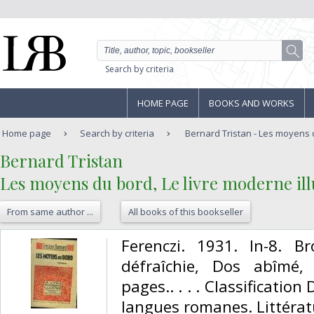
Search by criteria
HOME PAGE
BOOKS AND WORKS
Home page
Search by criteria
Bernard Tristan - Les moyens du
‎Bernard Tristan‎
‎Les moyens du bord, Le livre moderne illu
From same author ...
All books of this bookseller
‎Ferenczi. 1931. In-8. B
défraîchie, Dos abîmé,
pages.. . . . Classificatio
langues romanes. Littératu