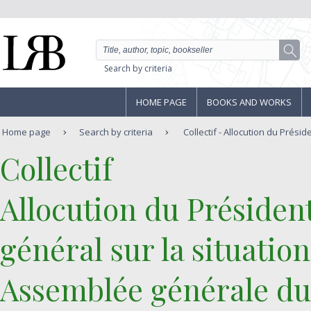
Search by criteria
HOME PAGE
BOOKS AND WORKS
Home page
Search by criteria
Collectif - Allocution du Préside
‎Collectif‎
‎Allocution du Présiden
général sur la situati
Assemblée générale du 7