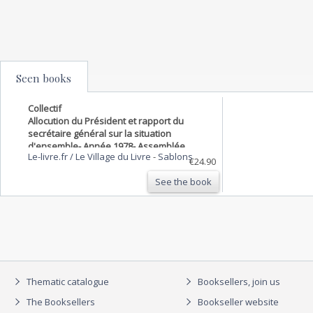
Seen books
Collectif
Allocution du Président et rapport du
secrétaire général sur la situation
d'ensemble- Année 1978- Assemblée
Le-livre.fr / Le Village du Livre
-
Sablons
générale du 7 juin 1979
€24.90
See the book
Thematic catalogue
Booksellers, join us
The Booksellers
Bookseller website