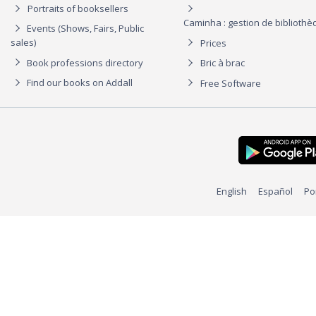
Portraits of booksellers
Caminha : gestion de biblioth
Events (Shows, Fairs, Public
sales)
Prices
Book professions directory
Bric à brac
Find our books on Addall
Free Software
English
Español
Po