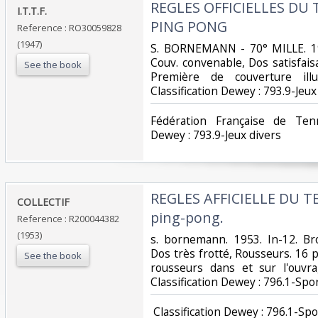
‎REGLES OFFICIELLES DU
‎I.T.T.F.‎
PING PONG‎
Reference : RO30059828
(1947)
‎S. BORNEMANN - 70° MILLE. 19
Couv. convenable, Dos satisfaisa
See the book
Première de couverture illu
Classification Dewey : 793.9-Jeux 
‎Fédération Française de Tenn
Dewey : 793.9-Jeux divers‎
‎REGLES AFFICIELLE DU 
‎COLLECTIF‎
ping-pong.‎
Reference : R200044382
(1953)
‎s. bornemann. 1953. In-12. Br
Dos très frotté, Rousseurs. 16
See the book
rousseurs dans et sur l'ouvrag
Classification Dewey : 796.1-Spor
‎ Classification Dewey : 796.1-Spo