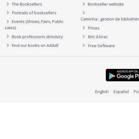
The Booksellers
Bookseller website
Portraits of booksellers
Caminha : gestion de biblioth
Events (Shows, Fairs, Public
sales)
Prices
Book professions directory
Bric à brac
Find our books on Addall
Free Software
English
Español
Po