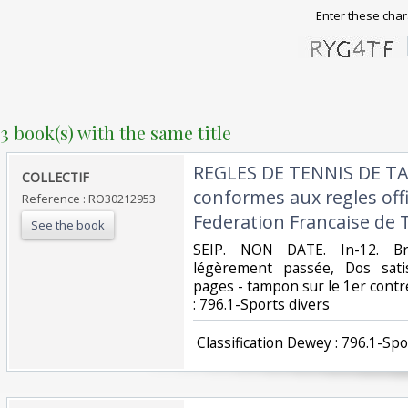
Enter these char
3 book(s) with the same title
‎REGLES DE TENNIS DE TA
‎COLLECTIF‎
conformes aux regles offic
Reference : RO30212953
Federation Francaise de T
See the book
‎SEIP. NON DATE. In-12. Br
légèrement passée, Dos satisf
pages - tampon sur le 1er contre p
: 796.1-Sports divers‎
‎ Classification Dewey : 796.1-Spo