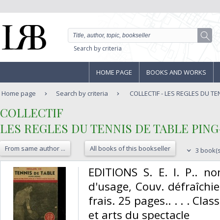
Search by criteria
HOME PAGE
BOOKS AND WORKS
Home page
Search by criteria
COLLECTIF - LES REGLES DU TEN
‎COLLECTIF‎
‎LES REGLES DU TENNIS DE TABLE PING
From same author ...
All books of this bookseller
3 book(s
‎EDITIONS S. E. I. P.. n
d'usage, Couv. défraîchie
frais. 25 pages.. . . . Cla
et arts du spectacle‎