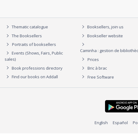
Thematic catalogue
Booksellers, join us
The Booksellers
Bookseller website
Portraits of booksellers
Caminha : gestion de biblioth
Events (Shows, Fairs, Public
sales)
Prices
Book professions directory
Bric à brac
Find our books on Addall
Free Software
English
Español
Po