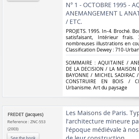
N° 1 - OCTOBRE 1995 - A
ANEMANGEMENT L ANATO
/ ETC.‎
‎PROJETS. 1995. In-4. Broché. B
satisfaisant, Intérieur fra
nombreuses illustrations en coule
Classification Dewey : 710-Urban
‎SOMMAIRE : AQUITAINE / 
DE LA DECISION / LA MAISON 
BAYONNE / MICHEL SADIRAC /
CONSTRUIRE EN BOIS / Clas
Urbanisme. Art du paysage‎
‎Les Maisons de Paris. T
‎FREDET (Jacques)‎
l'architecture mineure pa
Reference : ZNC-553
l'époque médiévale à nos 
(2003)
de leur construction.‎
See the book