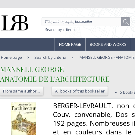
Search by criteria
HOME PAGE
BOOKS AND WORKS
Home page
Search by criteria
MANSELL GEORGE - ANATOMIE 
‎MANSELL GEORGE‎
‎ANATOMIE DE L'ARCHITECTURE‎
From same author ...
All books of this bookseller
5 book(s
‎BERGER-LEVRAULT. non da
Couv. convenable, Dos sat
192 pages. Nombreuses ill
et en couleurs dans le 