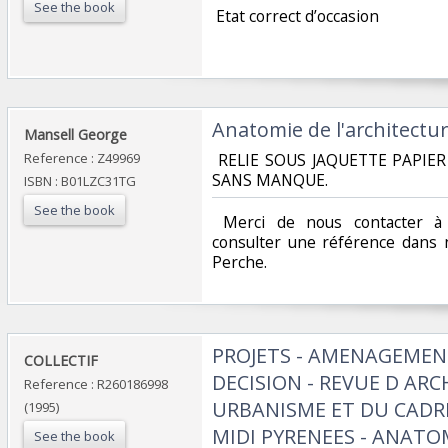
See the book
‎ Etat correct d’occasion ‎
‎Anatomie de l'architectu
‎Mansell George ‎
Reference : Z49969
‎ RELIE SOUS JAQUETTE PAPIE
SANS MANQUE. ‎
ISBN : B01LZC31TG
See the book
‎ Merci de nous contacter à 
consulter une référence dans 
Perche.‎
‎PROJETS - AMENAGEME
‎COLLECTIF‎
DECISION - REVUE D AR
Reference : R260186998
URBANISME ET DU CADRE
(1995)
MIDI PYRENEES - ANATOM
See the book