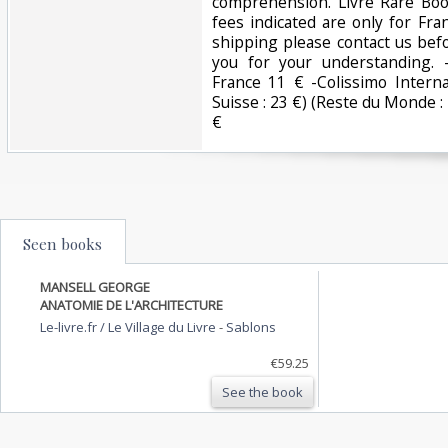
compréhension. Livre Rare Bo
fees indicated are only for Fra
shipping please contact us bef
you for your understanding. -
France 11 € -Colissimo Intern
Suisse : 23 €) (Reste du Monde :
€ ‎
Seen books
MANSELL GEORGE
ANATOMIE DE L'ARCHITECTURE
Le-livre.fr / Le Village du Livre
-
Sablons
€59.25
See the book