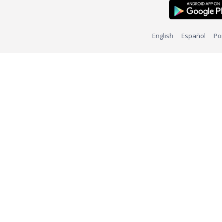
English
Español
Po