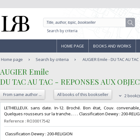
Search by criteria
HOME PAGE
BOOKS AND WORKS
Home page
Search by criteria
AUGIER Emile - DU TAC AU TAC 
‎AUGIER Emile‎
‎DU TAC AU TAC - REPONSES AUX OBJ
From same author ...
All books of this bookseller
2 book(s
‎LETHIELLEUX. sans date. In-12. Broché. Bon état, Couv. convenable, 
Quelques rousseurs sur la tranche.. . . . Classification Dewey : 200-RELIG
Reference : RO30017542
‎ Classification Dewey : 200-RELIGION‎