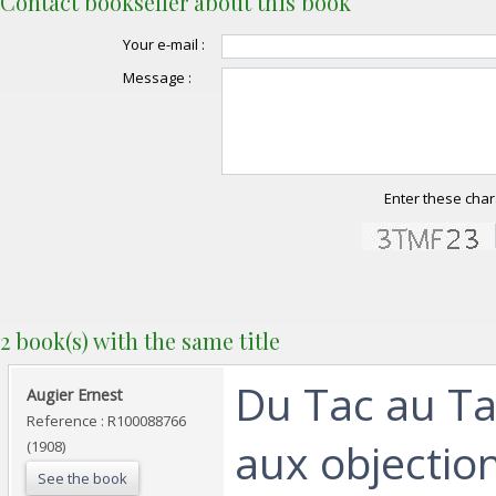
Contact bookseller about this book
Your e-mail :
Message :
Enter these char
2 book(s) with the same title
‎Du Tac au T
‎Augier Ernest‎
Reference : R100088766
aux objectio
(1908)
See the book