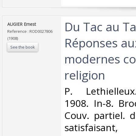
‎Du Tac au Ta
‎AUGIER Ernest‎
Reference : ROD0027806
Réponses aux
(1908)
See the book
modernes con
religion‎
‎P. Lethielleu
1908. In-8. Bro
Couv. partiel. 
satisfaisan