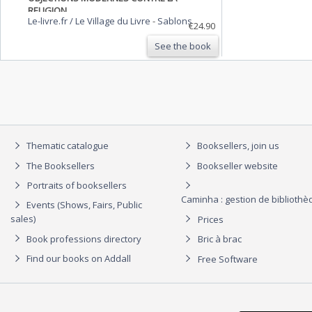
RELIGION
Le-livre.fr / Le Village du Livre
-
Sablons
€24.90
See the book
Thematic catalogue
Booksellers, join us
The Booksellers
Bookseller website
Portraits of booksellers
Caminha : gestion de biblioth
Events (Shows, Fairs, Public
sales)
Prices
Book professions directory
Bric à brac
Find our books on Addall
Free Software