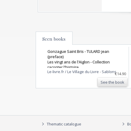
Seen books
Gonzague Saint Bris - TULARD jean
(preface)
Les vingt ans de l'Aiglon - Collection
raconter l'histoire
Le-livre.fr / Le Village du Livre
-
Sablons
€14.90
See the book
Thematic catalogue
Bo