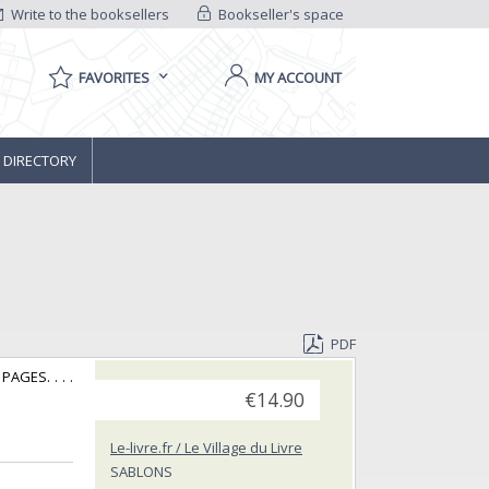
Write to the booksellers
Bookseller's space
FAVORITES
MY ACCOUNT
 DIRECTORY
PDF
PAGES. . . .
€14.90
Le-livre.fr / Le Village du Livre
SABLONS