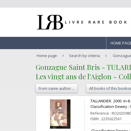
HOME PAG
Home page
Search by criteria
Gonzague S
‎Gonzague Saint Bris - TULARD 
‎Les vingt ans de l'Aiglon - Col
From same author ...
All books of this bookse
‎TALLANDIER. 2000. In-8
Classification Dewey : 
Reference : RO202598
ISBN : 2235022561
‎ Classification Dewey :