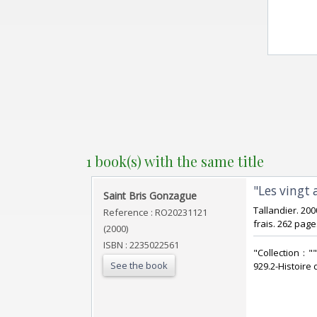
1 book(s) with the same title
‎"Les vingt 
‎Saint Bris Gonzague‎
‎Tallandier. 20
Reference : RO20231121
frais. 262 pages
(2000)
ISBN : 2235022561
‎"Collection : 
See the book
929.2-Histoire 