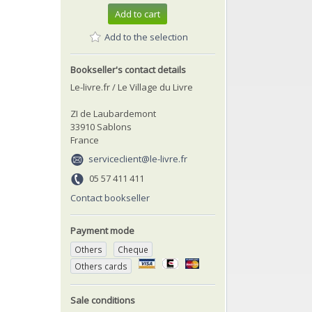
Add to cart
Add to the selection
Bookseller's contact details
Le-livre.fr / Le Village du Livre
ZI de Laubardemont
33910 Sablons
France
serviceclient@le-livre.fr
05 57 411 411
Contact bookseller
Payment mode
Others
Cheque
Others cards
Sale conditions