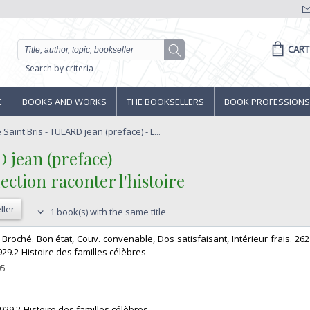
CART
Search by criteria
E
BOOKS AND WORKS
THE BOOKSELLERS
BOOK PROFESSIONS
aint Bris - TULARD jean (preface) - L...
jean (preface)‎
lection raconter l'histoire‎
ller
1 book(s) with the same title
. Broché. Bon état, Couv. convenable, Dos satisfaisant, Intérieur frais. 262 
929.2-Histoire des familles célèbres‎
05
 929.2-Histoire des familles célèbres‎