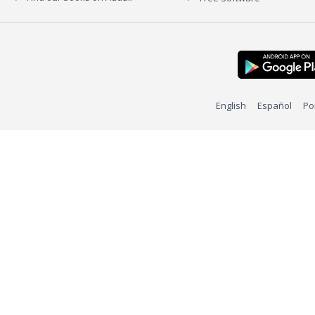
English
Español
Po