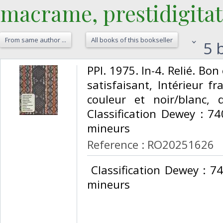
macrame, prestidigitati
From same author ...
All books of this bookseller
5 b
‎PPI. 1975. In-4. Relié. Bo
satisfaisant, Intérieur fr
couleur et noir/blanc, 
Classification Dewey : 74
mineurs‎
Reference : RO20251626
‎ Classification Dewey : 7
mineurs‎