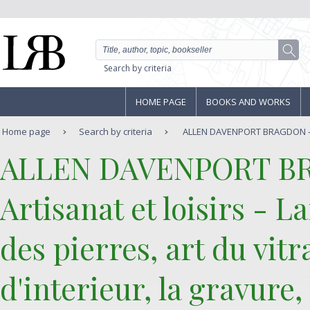
Search by criteria
HOME PAGE
BOOKS AND WORKS
Home page
Search by criteria
ALLEN DAVENPORT BRAGDON - CO
‎ALLEN DAVENPORT B
‎Artisanat et loisirs - L
des pierres, art du vitra
d'interieur, la gravure