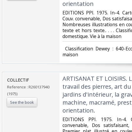
orientation‎
‎EDITIONS PPI. 1975. In-4. Car
Couv. convenable, Dos satisfaisan
Nombreuses illustrations en cou
texte et hors texte.. . . . Class
domestique. Vie à la maison‎
‎ Classification Dewey : 640-E
maison‎
‎ARTISANAT ET LOISIRS. L
‎COLLECTIF‎
travail des pierres, art du 
Reference : R260137940
jardins d'intérieur, la gra
(1975)
machine, macramé, prestid
See the book
orientation.‎
‎EDITIONS PPI. 1975. In-4. 
convenable, Dos satisfaisant,
Premier plat illustré en cou