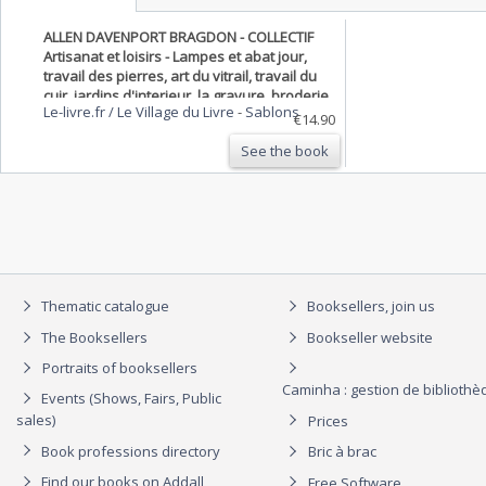
ALLEN DAVENPORT BRAGDON - COLLECTIF
Artisanat et loisirs - Lampes et abat jour,
travail des pierres, art du vitrail, travail du
cuir, jardins d'interieur, la gravure, broderie
Le-livre.fr / Le Village du Livre
-
Sablons
a la machine, macrame, prestidigitation,
€14.90
cartes et orientation
See the book
Thematic catalogue
Booksellers, join us
The Booksellers
Bookseller website
Portraits of booksellers
Caminha : gestion de biblioth
Events (Shows, Fairs, Public
sales)
Prices
Book professions directory
Bric à brac
Find our books on Addall
Free Software