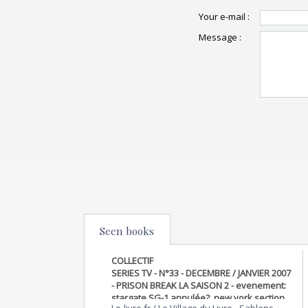
Your e-mail :
Message :
Seen books
COLLECTIF
SERIES TV - N°33 - DECEMBRE / JANVIER 2007
- PRISON BREAK LA SAISON 2 - evenement:
stargate SG-1 annulée?, new york section
Le-livre.fr / Le Village du Livre
-
Sablons