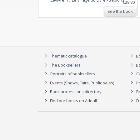
criminelle sans goren ?, arret sur series,
€29.80
grey's anatomy, the shield, weeds,
See the book
nip/tuck, numb3rs,…
Thematic catalogue
Bo
The Booksellers
Bo
Portraits of booksellers
C
Events (Shows, Fairs, Public sales)
P
Book professions directory
Br
Find our books on Addall
F