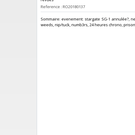
Reference : RO20180137
‎Sommaire: evenement: stargate SG-1 annulée?, new 
weeds, nip/tuck, numb3rs, 24 heures chrono, prison b