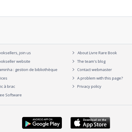
oksellers, join us
About Livre Rare Book
okseller website
The team's blog
aminha : gestion de bibliothèque
Contact webmaster
rices
A problem with this page?
ic à brac
Privacy policy
ree Software