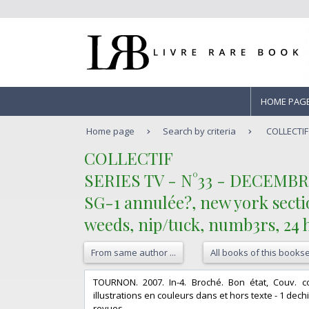
HOME PAG
Home page
Search by criteria
COLLECTIF 
‎COLLECTIF‎
‎SERIES TV - N°33 - DECEMBR
SG-1 annulée?, new york sectio
weeds, nip/tuck, numb3rs, 24 h
From same author ...
All books of this bookse
‎TOURNON. 2007. In-4. Broché. Bon état, Couv. c
illustrations en couleurs dans et hors texte - 1 dechir
revues‎