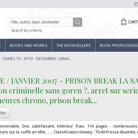
CART
Search by criteria
E
BOOKS AND WORKS
THE BOOKSELLERS
BOOK PROFESSIONS
- SERIES TV - N°33 - DECEMBRE / JANVI...
E / JANVIER 2007 - PRISON BREAK LA SA
n criminelle sans goren ?, arret sur serie
eures chrono, prison break...‎
ller
onvenable, Dos satisfaisant, Intérieur frais. 114 pages - nombreuse
ure sur la coiffe en tête.. . . . Classification Dewey : 70.49-Presse illustrée