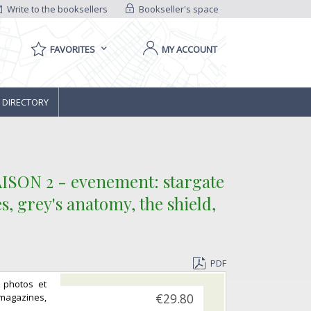
Write to the booksellers
Bookseller's space
FAVORITES
MY ACCOUNT
 DIRECTORY
ISON 2 - evenement: stargate
s, grey's anatomy, the shield,
PDF
s photos et
, magazines,
€29.80