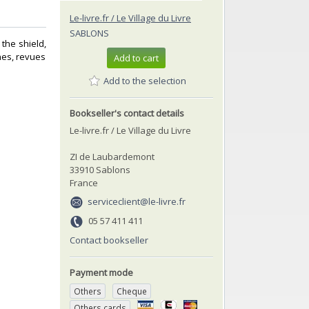
Le-livre.fr / Le Village du Livre
SABLONS
the shield,
nes, revues‎
Add to cart
Add to the selection
Bookseller's contact details
Le-livre.fr / Le Village du Livre
ZI de Laubardemont
33910 Sablons
France
serviceclient@le-livre.fr
05 57 411 411
Contact bookseller
Payment mode
Others
Cheque
Others cards