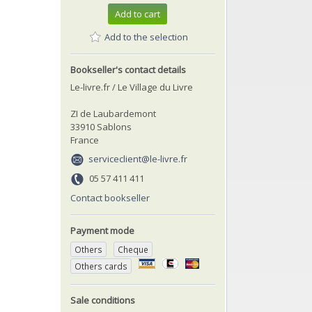
Add to cart
Add to the selection
Bookseller's contact details
Le-livre.fr / Le Village du Livre
ZI de Laubardemont
33910 Sablons
France
serviceclient@le-livre.fr
05 57 411 411
Contact bookseller
Payment mode
Others
Cheque
Others cards
Sale conditions