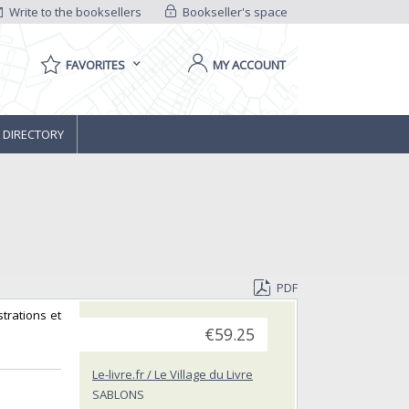
Write to the booksellers
Bookseller's space
FAVORITES
MY ACCOUNT
 DIRECTORY
PDF
strations et
€59.25
Le-livre.fr / Le Village du Livre
SABLONS