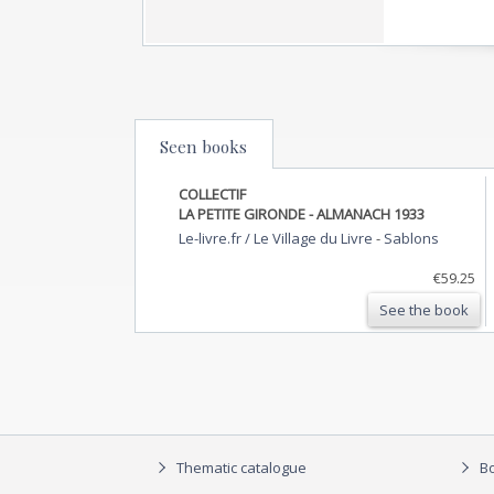
Seen books
COLLECTIF
LA PETITE GIRONDE - ALMANACH 1933
Le-livre.fr / Le Village du Livre
-
Sablons
€59.25
See the book
Thematic catalogue
Bo