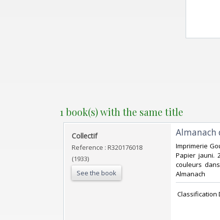
1 book(s) with the same title
‎Almanach d
‎Collectif‎
‎Imprimerie Go
Reference : R320176018
Papier jauni. 
(1933)
couleurs dans 
See the book
Almanach‎
‎ Classificatio