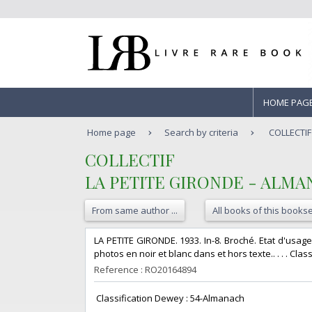
HOME PAG
Home page
Search by criteria
COLLECTIF
‎COLLECTIF‎
‎LA PETITE GIRONDE - ALMAN
From same author ...
All books of this bookse
‎LA PETITE GIRONDE. 1933. In-8. Broché. Etat d'usage
photos en noir et blanc dans et hors texte.. . . . Cla
Reference : RO20164894
‎ Classification Dewey : 54-Almanach‎