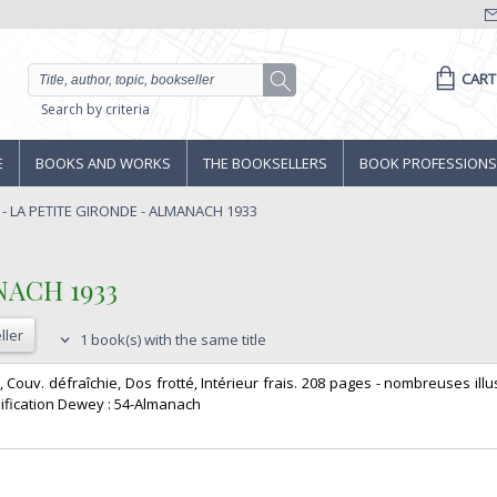
CART
Search by criteria
E
BOOKS AND WORKS
THE BOOKSELLERS
BOOK PROFESSIONS
 - LA PETITE GIRONDE - ALMANACH 1933
ACH 1933‎
ller
1 book(s) with the same title
, Couv. défraîchie, Dos frotté, Intérieur frais. 208 pages - nombreuses illu
ssification Dewey : 54-Almanach‎