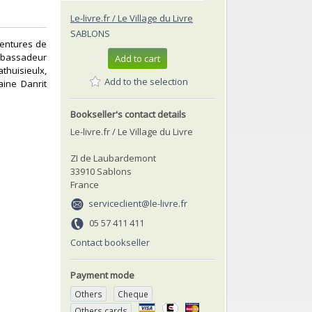
Le-livre.fr / Le Village du Livre
SABLONS
ventures de
mbassadeur
Add to cart
athuisieulx,
Add to the selection
aine Danrit
Bookseller's contact details
Le-livre.fr / Le Village du Livre
ZI de Laubardemont
33910 Sablons
France
serviceclient@le-livre.fr
05 57 411 411
Contact bookseller
Payment mode
Others
Cheque
Others cards