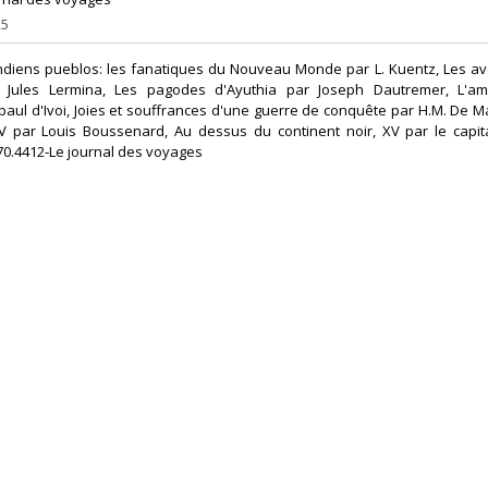
25
indiens pueblos: les fanatiques du Nouveau Monde par L. Kuentz, Les a
ar Jules Lermina, Les pagodes d'Ayuthia par Joseph Dautremer, L'a
r paul d'Ivoi, Joies et souffrances d'une guerre de conquête par H.M. De M
 IV par Louis Boussenard, Au dessus du continent noir, XV par le capit
70.4412-Le journal des voyages‎