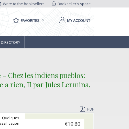
Write to the booksellers
Bookseller's space
FAVORITES
MY ACCOUNT
 DIRECTORY
e - Chez les indiens pueblos:
a rien, II par Jules Lermina,
PDF
t, Quelques
assification
€19.80