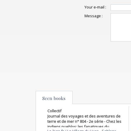
Your e-mail :
Message :
Seen books
Collectif
Journal des voyages et des aventures de
terre et de mer n° 804 - 2e série - Chez les
indiens pueblos: les fanatiques du
Le-livre.fr / Le Village du Livre
-
Sablons