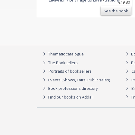
Nouveau Monde par L. Kuentz, Les
€19.80
aventures de propre a rien, II par Jules
See the book
Lermina, Les pagodes d'Ayu…
Thematic catalogue
Bo
The Booksellers
Bo
Portraits of booksellers
C
Events (Shows, Fairs, Public sales)
P
Book professions directory
Br
Find our books on Addall
F