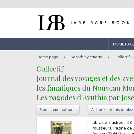
HOME PAG
Home page
Search by criteria
Collectif 
‎Collectif‎
‎Journal des voyages et des ave
les fanatiques du Nouveau Mon
Les pagodes d'Ayuthia par Jos
From same author ...
All books of this bookse
‎Librairie illustrée..
rousseurs. Paginé de 3
Dewey : 70.4412-Le jou