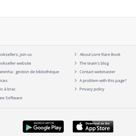
oksellers, join us
About Livre Rare Book
okseller website
The team's blog
aminha : gestion de bibliothèque
Contact webmaster
rices
A problem with this page?
ic à brac
Privacy policy
ree Software