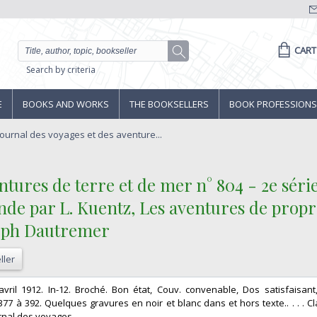
CART
Search by criteria
E
BOOKS AND WORKS
THE BOOKSELLERS
BOOK PROFESSIONS
- Journal des voyages et des aventure...
ntures de terre et de mer n° 804 - 2e séri
de par L. Kuentz, Les aventures de propre 
eph Dautremer‎
ller
 28 avril 1912. In-12. Broché. Bon état, Couv. convenable, Dos satisfaisan
77 à 392. Quelques gravures en noir et blanc dans et hors texte.. . . . Cl
rnal des voyages‎