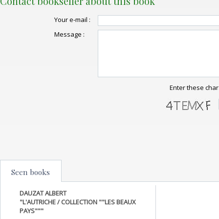
Contact bookseller about this book
Your e-mail :
Message :
Enter these char
Seen books
DAUZAT ALBERT
"L'AUTRICHE / COLLECTION ""LES BEAUX
PAYS"""