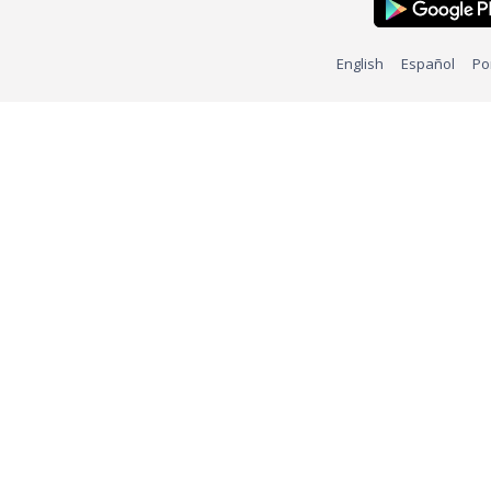
English
Español
Po