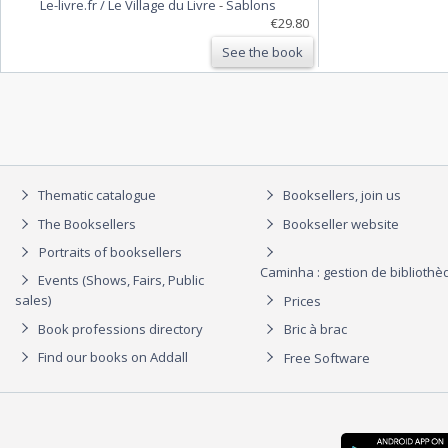
Le-livre.fr / Le Village du Livre
-
Sablons
€29.80
See the book
Thematic catalogue
Booksellers, join us
The Booksellers
Bookseller website
Portraits of booksellers
Caminha : gestion de biblioth
Events (Shows, Fairs, Public
sales)
Prices
Book professions directory
Bric à brac
Find our books on Addall
Free Software