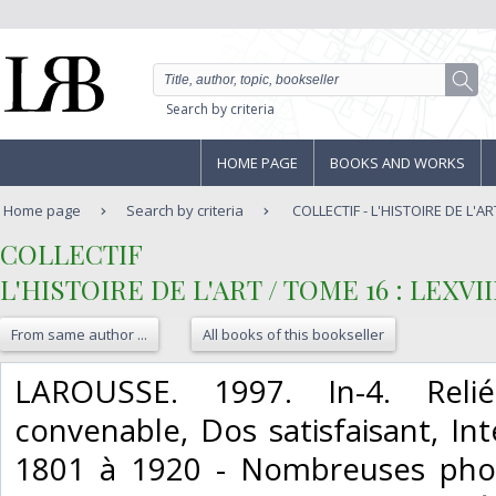
Search by criteria
HOME PAGE
BOOKS AND WORKS
Home page
Search by criteria
COLLECTIF - L'HISTOIRE DE L'ART
‎COLLECTIF‎
‎L'HISTOIRE DE L'ART / TOME 16 : LEXV
From same author ...
All books of this bookseller
‎LAROUSSE. 1997. In-4. Reli
convenable, Dos satisfaisant, Int
1801 à 1920 - Nombreuses phot