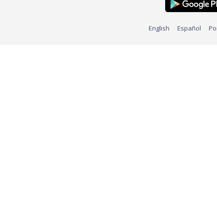
English
Español
Po