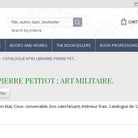
CART
Search by criteria
E
BOOKS AND WORKS
THE BOOKSELLERS
BOOK PROFESSIONS
 - CATALOGUE N°81 LIBRAIRIE PIERRE PET...
IERRE PETITOT : ART MILITAIRE.‎
ller
n état, Couv. convenable, Dos satisfaisant, Intérieur frais. Catalogue de 12