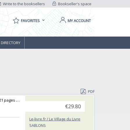
Write to the booksellers
Bookseller's space
FAVORITES
MY ACCOUNT
 DIRECTORY
PDF
1 pages .. .
€29.80
Le-livre.fr / Le Village du Livre
SABLONS