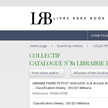
HOME PAG
Home page
Search by criteria
COLLECTIF
‎COLLECTIF‎
‎CATALOGUE N°81 LIBRAIRIE P
From same author ...
All books of this bookse
‎LIBRAIRIE PIERRE PETITOT. NON DATE. In-8. Broché. Bo
. . Classification Dewey : 355.021-Militaria‎
Reference : R300216708
‎ Classification Dewey : 355.021-Militaria‎