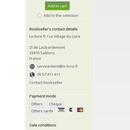
Add to cart
Add to the selection
Bookseller's contact details
Le-livre.fr / Le Village du Livre
ZI de Laubardemont
33910 Sablons
France
serviceclient@le-livre.fr
05 57 411 411
Contact bookseller
Payment mode
Others
Cheque
Others cards
Sale conditions