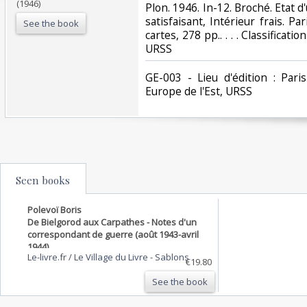
(1946)
‎Plon. 1946. In-12. Broché. Etat 
satisfaisant, Intérieur frais. Pa
See the book
cartes, 278 pp.. . . . Classificat
URSS‎
‎GE-003 - Lieu d'édition : Pari
Europe de l'Est, URSS‎
Seen books
Polevoï Boris
De Bielgorod aux Carpathes - Notes d'un
correspondant de guerre (août 1943-avril
1944)
Le-livre.fr / Le Village du Livre
-
Sablons
€19.80
See the book