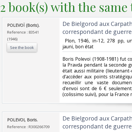
2 book(s) with the same t
‎De Bielgorod aux Carpat
‎POLEVOÏ (Boris).‎
correspondant de guerre, 
Reference : 83541
(1946)
‎ Plon, 1946, in-12, 278 pp, u
jauni, bon état‎
See the book
‎Boris Polevoï (1908-1981) fut
la Pravda pendant la seconde gu
était aussi militaire (lieutenant-
d'accéder aux points stratégiq
recueillir une vaste documen
d'envoi sont de 6 € seulement 
(colissimo suivi), pour la France 
‎De Bielgorod aux Carpat
‎POLEVOI, Boris.‎
correspondant de guerre (
Reference : R300266709