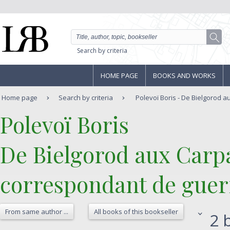
Search by criteria
HOME PAGE
BOOKS AND WORKS
Home page
Search by criteria
Polevoï Boris - De Bielgorod au
‎Polevoï Boris‎
‎De Bielgorod aux Carp
correspondant de guerre
From same author ...
All books of this bookseller
2 b