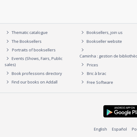
Thematic catalogue
Booksellers, join us
The Booksellers
Bookseller website
Portraits of booksellers
Caminha : gestion de biblioth
Events (Shows, Fairs, Public
sales)
Prices
Book professions directory
Bric à brac
Find our books on Addall
Free Software
English
Español
Po